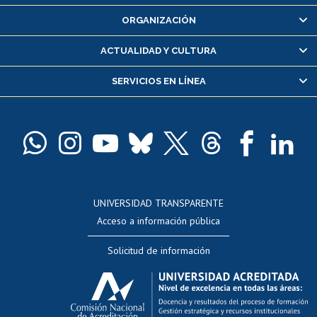
Inscripción y cambio de asignaturas
ORGANIZACIÓN
Consulta y certificado de notas
Certificado de alumno regular
ACTUALIDAD Y CULTURA
Servicio médico y dental
SERVICIOS EN LÍNEA
Pago de arancel y crédito alumnos
Pago de arancel y crédito exalumnos
Certificado de títulos y grados
Docentes
Postulación a concursos internos de investigación
Consulta a bases de datos
UNIVERSIDAD TRANSPARENTE
Perfeccionamiento
Acceso a información pública
Editar Portafolio Académico
Solicitud de información
Evaluación docente
Calificación académica
Postulación al AUCAI