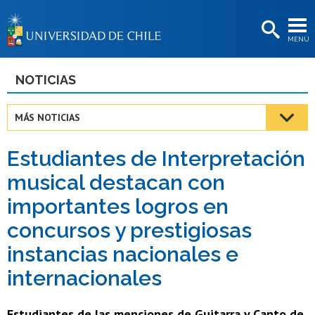
EXTENSIÓN
MENÚ
BIBLIOTECAS
LA UNIVERSIDAD
NOTICIAS
Postulantes
MÁS NOTICIAS
Estudiantes
Estudiantes de Interpretación
Académicas/os
musical destacan con
Funcionarias/os
importantes logros en
Egresadas/os
concursos y prestigiosas
instancias nacionales e
internacionales
Estudiantes de las menciones de Guitarra y Canto de