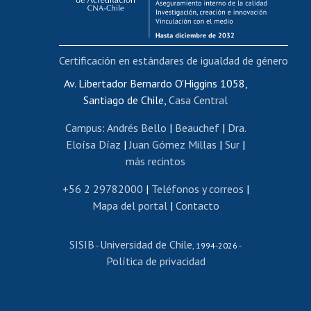
Funcionarias/os
Cursos internos de capacitación
Bienestar del personal
Certificación en estándares de igualdad de género
Portal de movilidad interna
Certificado de renta
Av. Libertador Bernardo O'Higgins 1058,
Santiago de Chile,
Casa Central
Certificado de renta honorarios
Gestión de correo uchile
Campus
:
Andrés Bello
|
Beauchef
|
Dra.
Editar páginas blancas
Eloísa Díaz
|
Juan Gómez Millas
|
Sur
|
más recintos
Extranjeras/os
Revalidación y reconocimiento de títulos
+56 2 29782000
|
Teléfonos y correos
|
Mapa del portal
|
Contacto
Postulación al Programa de Movilidad Estudiantil
Inscripción de asignaturas
SISIB
Universidad de Chile
Cursos de español
-
, 1994-2026 -
Política de privacidad
Mi Uchile
Ayuda tecnológica
Tarjeta TUI
Wifi
Acoso laboral, sexual y violencia