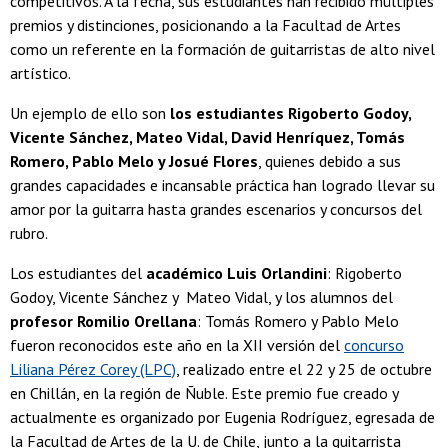
competitivos. A la fecha, sus estudiantes han recibido múltiples
premios y distinciones, posicionando a la Facultad de Artes
como un referente en la formación de guitarristas de alto nivel
artístico.
Un ejemplo de ello son
los estudiantes Rigoberto Godoy,
Vicente Sánchez, Mateo Vidal, David Henríquez, Tomás
Romero, Pablo Melo y Josué Flores
, quienes debido a sus
grandes capacidades e incansable práctica han logrado llevar su
amor por la guitarra hasta grandes escenarios y concursos del
rubro.
Los estudiantes del
académico Luis Orlandini
: Rigoberto
Godoy, Vicente Sánchez y Mateo Vidal, y los alumnos del
profe
so
r Romilio Orellana
: Tomás Romero y Pablo Melo
fueron reconocidos este año en la XII versión del
concurso
Liliana Pérez Corey (LPC)
, realizado entre el 22 y 25 de octubre
en Chillán, en la región de Ñuble. Este premio fue creado y
actualmente es organizado por Eugenia Rodríguez, egresada de
la Facultad de Artes de la U. de Chile, junto a la guitarrista