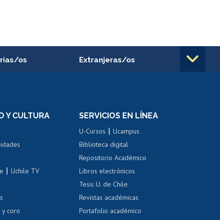
rias/os
Extranjeras/os
rnos de
Revalidación y reconocimiento
n
de títulos
el personal
Postulación al Programa de
Movilidad Estudiantil
D Y CULTURA
SERVICIOS EN LÍNEA
ovilidad interna
Inscripción de asignaturas
|
 de renta
U-Cursos
Ucampus
Cursos de español
 de renta
vidades
Biblioteca digital
Repositorio Académico
correo uchile
|
le
Uchile TV
Libros electrónicos
nas blancas
Tesis U. de Chile
os
Revistas académicas
, sexual y violencia
Denuncias administrativas
 y coro
Portafolio académico