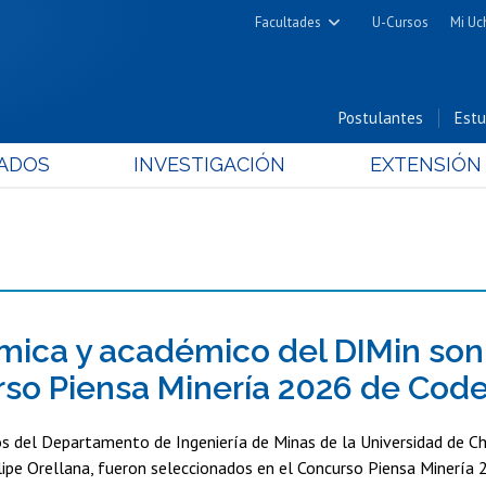
Facultades
U-Cursos
Mi Uc
Arquitectura y Urbanismo
Ciencias
Postulantes
Estu
Cs. Físicas y Matemáticas
ADOS
INVESTIGACIÓN
EXTENSIÓN
Cs. Químicas y Farmacéuticas
Cs. Veterinarias y Pecuarias
Derecho
Filosofía y Humanidades
Medicina
Estudios Avanzados en Educación
ica y académico del DIMin son
Nutrición y Tecnología de
so Piensa Minería 2026 de Cod
Alimentos
 del Departamento de Ingeniería de Minas de la Universidad de Chi
elipe Orellana, fueron seleccionados en el Concurso Piensa Minería 2