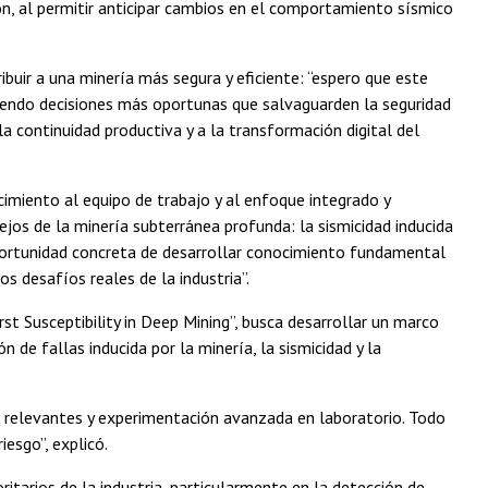
ón, al permitir anticipar cambios en el comportamiento sísmico
buir a una minería más segura y eficiente: “espero que este
ciendo decisiones más oportunas que salvaguarden la seguridad
a continuidad productiva y a la transformación digital del
cimiento al equipo de trabajo y al enfoque integrado y
os de la minería subterránea profunda: la sismicidad inducida
 oportunidad concreta de desarrollar conocimiento fundamental
s desafíos reales de la industria”.
st Susceptibility in Deep Mining”, busca desarrollar un marco
 de fallas inducida por la minería, la sismicidad y la
os relevantes y experimentación avanzada en laboratorio. Todo
esgo”, explicó.
itarios de la industria, particularmente en la detección de