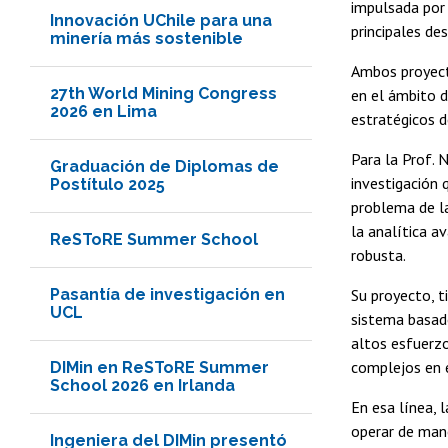
impulsada por 
Innovación UChile para una
principales des
minería más sostenible
Ambos proyecto
27th World Mining Congress
en el ámbito d
2026 en Lima
estratégicos d
Para la Prof. 
Graduación de Diplomas de
investigación 
Postítulo 2025
problema de l
la analítica 
ReSToRE Summer School
robusta.
Pasantía de investigación en
Su proyecto, t
UCL
sistema basado
altos esfuerzo
complejos en e
DIMin en ReSToRE Summer
School 2026 en Irlanda
En esa línea, 
operar de mane
Ingeniera del DIMin presentó