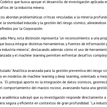
Codelco que busca apoyar el desarrollo de investigación aplicada e
afíos de la industria minera.
s abordan problemáticas críticas vinculadas a la minería profund
e la sismicidad inducida y la gestión del riesgo sísmico, alineándos
efinidos por la Corporación.
Nadia Mery, esta distinción representa “un reconocimiento a una pro
que busca integrar distintas herramientas y fuentes de información
a industria minería”, destacando además cómo el uso de herramie
avanzada y el machine learning permiten enfrentar desafíos comple
itulado “Analítica avanzada para la gestión preventiva del riesgo s
 en modelos de machine learning y deep learning, orientado a mejor
s. “El principal aporte es la integración de datos sísmicos, geomecá
l comportamiento del macizo rocoso, avanzando hacia una gestión p
la académica subrayó que su investigación responde directamente a u
ra segura y eficiente en contextos de gran profundidad. “La industri