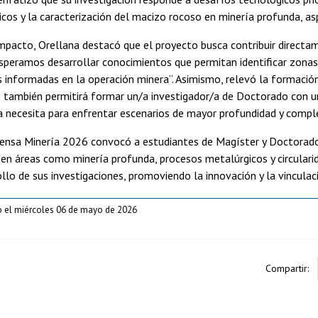
cos y la caracterización del macizo rocoso en minería profunda, a
mpacto, Orellana destacó que el proyecto busca contribuir directame
esperamos desarrollar conocimientos que permitan identificar zonas
s informadas en la operación minera”. Asimismo, relevó la formaci
 también permitirá formar un/a investigador/a de Doctorado con un p
a necesita para enfrentar escenarios de mayor profundidad y comple
ensa Minería 2026 convocó a estudiantes de Magíster y Doctorado 
en áreas como minería profunda, procesos metalúrgicos y circularid
ollo de sus investigaciones, promoviendo la innovación y la vinculac
o el miércoles 06 de mayo de 2026
Compartir: