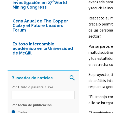
avanzada para 
investigación en 27° World
Mining Congress
y reducir la in
Respecto al im
Cena Anual de The Copper
trabajo permit
Club y el Future Leaders
de las persona
Forum
sector”.
Exitoso intercambio
Por su parte, 
académico en la Universidad
multidisciplin
de McGill
y los estallid
en estrecha co
Su proyecto, t
de análisis in
respuesta geo
Por título o palabra clave
“El trabajo co
ello se integr
Todas
El académico e