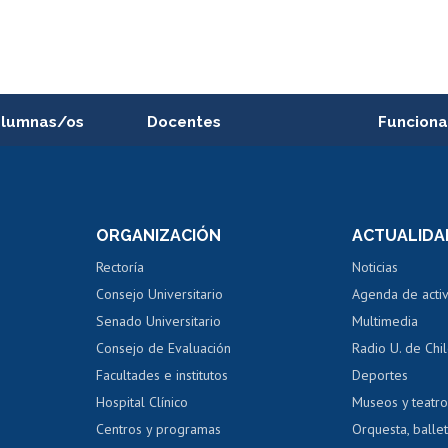
alumnas/os
Docentes
Funciona
Postulación a concursos
Cursos inte
internos de investigación
capacitació
e asignaturas
Consulta a bases de datos
Bienestar d
 de notas
ORGANIZACIÓN
ACTUALIDA
Perfeccionamiento
Portal de m
 regular
Editar Portafolio Académico
Certificado
Rectoría
Noticias
tal
Evaluación docente
Certificado
Consejo Universitario
Agenda de acti
dito alumnos
honorarios
Calificación académica
Senado Universitario
Multimedia
dito exalumnos
Gestión de 
Consejo de Evaluación
Radio U. de Chi
Postulación al AUCAI
y grados
Editar pági
Facultades e institutos
Deportes
Hospital Clínico
Museos y teatr
da tecnológica
Tarjeta TUI
Wifi
Acoso laboral
s
Centros y programas
Orquesta, ballet