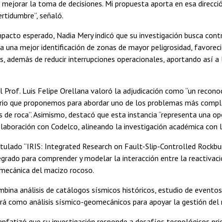
mejorar la toma de decisiones. Mi propuesta aporta en esa direcci
certidumbre”, señaló.
pacto esperado, Nadia Mery indicó que su investigación busca contri
a una mejor identificación de zonas de mayor peligrosidad, favore
s, además de reducir interrupciones operacionales, aportando así a l
el Prof. Luis Felipe Orellana valoró la adjudicación como “un recono
ario que proponemos para abordar uno de los problemas más complej
os de roca”. Asimismo, destacó que esta instancia “representa una
laboración con Codelco, alineando la investigación académica con lo
itulado “IRIS: Integrated Research on Fault-Slip-Controlled Rockbur
tegrado para comprender y modelar la interacción entre la reactivación
mecánica del macizo rocoso.
mbina análisis de catálogos sísmicos históricos, estudio de event
ará como análisis sísmico-geomecánicos para apoyar la gestión del ri
nfatizó que su investigación responde a desafíos tecnológicos prior