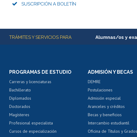
SUSCRIPCIÓN A BOLETÍN
Más información
TRÁMITES Y SERVICIOS PARA
Alumnas/os y ex
Matrícula en línea
Inscripción y cambio d
Consulta y certificado
PROGRAMAS DE ESTUDIO
ADMISIÓN Y BECAS
Certificado de alumno
Carreras y licenciaturas
DEMRE
Servicio médico y den
Bachillerato
Postulaciones
Pago de arancel y cré
Diplomados
Admisión especial
Pago de arancel y cré
Doctorados
Aranceles y créditos
Certificado de títulos 
Magísteres
Becas y beneficios
Profesional especialista
Intercambio estudiantil
Mi Uchile
Ayu
Cursos de especialización
Oficina de Títulos y Grado