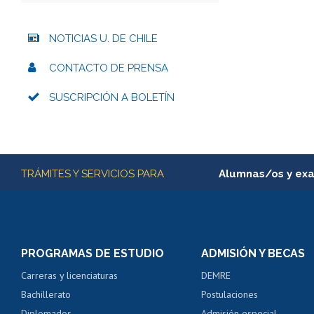
NOTICIAS U. DE CHILE
CONTACTO DE PRENSA
SUSCRIPCIÓN A BOLETÍN
Más información
TRÁMITES Y SERVICIOS PARA
Alumnas/os y ex
Matrícula en línea
Inscripción y cambio d
Consulta y certificado
PROGRAMAS DE ESTUDIO
ADMISIÓN Y BECAS
Certificado de alumno
Carreras y licenciaturas
DEMRE
Servicio médico y den
Bachillerato
Postulaciones
Pago de arancel y cré
Diplomados
Admisión especial