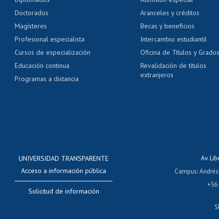
Pago de arancel y cré
Doctorados
Aranceles y créditos
Certificado de títulos 
Magísteres
Becas y beneficios
Profesional especialista
Intercambio estudiantil
Mi Uchile
Ayu
Cursos de especialización
Oficina de Títulos y Grado
Educación continua
Revalidación de títulos
extranjeros
Programas a distancia
UNIVERSIDAD TRANSPARENTE
Av. Li
Acceso a información pública
Campus
:
Andrés
+56
Solicitud de información
S