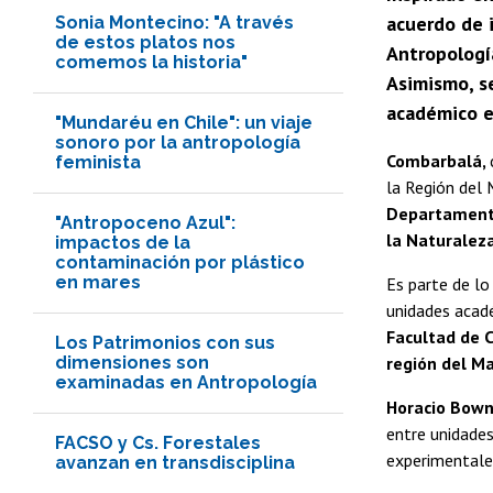
acuerdo de i
Sonia Montecino: "A través
de estos platos nos
Antropologí
comemos la historia"
Asimismo, s
académico en
"Mundaréu en Chile": un viaje
sonoro por la antropología
Combarbalá,
feminista
la Región del 
Departamento 
"Antropoceno Azul":
la Naturaleza
impactos de la
contaminación por plástico
en mares
Es parte de lo
unidades acad
Facultad de C
Los Patrimonios con sus
dimensiones son
región del Ma
examinadas en Antropología
Horacio Bown 
entre unidades
FACSO y Cs. Forestales
experimentale
avanzan en transdisciplina