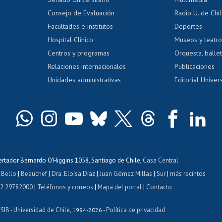
dito exalumnos
Gestión de 
Consejo de Evaluación
Radio U. de Chi
Postulación al AUCAI
y grados
Editar pági
Facultades e institutos
Deportes
Hospital Clínico
Museos y teatr
da tecnológica
Tarjeta TUI
Wifi
Acoso laboral
s
Centros y programas
Orquesta, ballet
Relaciones internacionales
Publicaciones
Unidades administrativas
Editorial Univers
bertador Bernardo O'Higgins 1058, Santiago de Chile,
Casa Central
 Bello
|
Beauchef
|
Dra. Eloísa Díaz
|
Juan Gómez Millas
|
Sur
|
más recintos
 2 29782000
|
Teléfonos y correos
|
Mapa del portal
|
Contacto
ISIB
Universidad de Chile
Política de privacidad
-
, 1994-2026 -