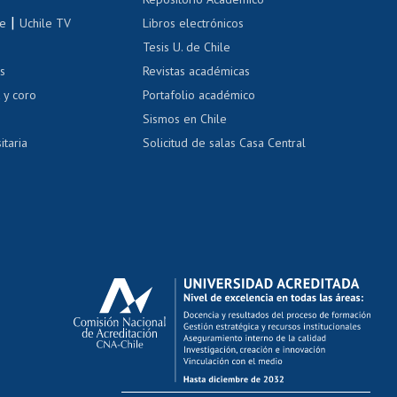
correo uchile
|
le
Uchile TV
Libros electrónicos
nas blancas
Tesis U. de Chile
os
Revistas académicas
, sexual y violencia
Denuncias administrativas
 y coro
Portafolio académico
Sismos en Chile
itaria
Solicitud de salas Casa Central