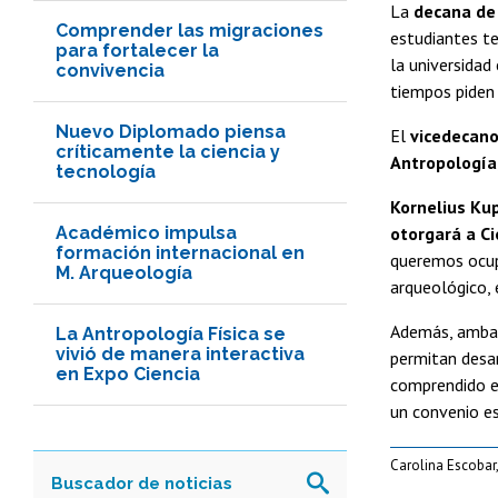
La
decana de 
Comprender las migraciones
estudiantes te
para fortalecer la
la universidad
convivencia
tiempos piden
Nuevo Diplomado piensa
El
vicedecano
críticamente la ciencia y
Antropología
tecnología
Kornelius Kup
Académico impulsa
otorgará a Ci
formación internacional en
queremos ocupa
M. Arqueología
arqueológico, e
Además, ambas 
La Antropología Física se
vivió de manera interactiva
permitan desar
en Expo Ciencia
comprendido en
un convenio e
Carolina Escobar,