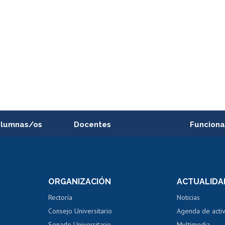
alumnas/os
Docentes
Funciona
Postulación a concursos
Cursos inte
internos de investigación
capacitació
e asignaturas
Consulta a bases de datos
Bienestar d
 de notas
ORGANIZACIÓN
ACTUALIDA
Perfeccionamiento
Portal de m
 regular
Editar Portafolio Académico
Certificado
Rectoría
Noticias
tal
Evaluación docente
Certificado
Consejo Universitario
Agenda de acti
dito alumnos
honorarios
Calificación académica
Senado Universitario
Multimedia