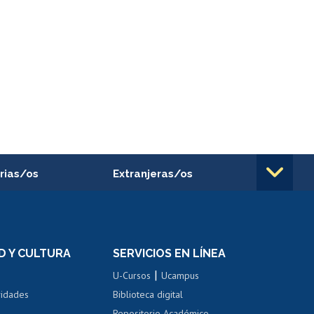
rias/os
Extranjeras/os
rnos de
Revalidación y reconocimiento
n
de títulos
el personal
Postulación al Programa de
Movilidad Estudiantil
D Y CULTURA
SERVICIOS EN LÍNEA
ovilidad interna
Inscripción de asignaturas
|
 de renta
U-Cursos
Ucampus
Cursos de español
 de renta
vidades
Biblioteca digital
Repositorio Académico