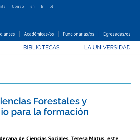
hile
Correo
en
fr
pt
Artes
Cs. Agronómicas
diantes
Académicas/os
Funcionarias/os
Egresadas/os
Cs. Forestales y Conservación
BIBLIOTECAS
LA UNIVERSIDAD
Cs. Sociales
Comunicación e Imagen
Economía y Negocios
Gobierno
Odontología
Estudios Internacionales
iencias Forestales y
Bachillerato
io para la formación
Hospital Clínico
 decana de Ciencias Sociales, Teresa Matus, este