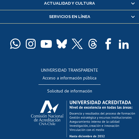
Certificado de alumno regular
ACTUALIDAD Y CULTURA
Servicio médico y dental
SERVICIOS EN LÍNEA
Pago de arancel y crédito alumnos
Pago de arancel y crédito exalumnos
Certificado de títulos y grados
Docentes
Postulación a concursos internos de investigación
Consulta a bases de datos
UNIVERSIDAD TRANSPARENTE
Perfeccionamiento
Acceso a información pública
Editar Portafolio Académico
Solicitud de información
Evaluación docente
Calificación académica
Postulación al AUCAI
Funcionarias/os
Cursos internos de capacitación
Bienestar del personal