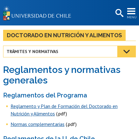
EXTENSIÓN
MENÚ
BIBLIOTECAS
LA UNIVERSIDAD
DOCTORADO EN NUTRICIÓN Y ALIMENTOS
Postulantes
TRÁMITES Y NORMATIVAS
Estudiantes
Reglamentos y normativas
Académicas/os
generales
Funcionarias/os
Reglamentos del Programa
Egresadas/os
Reglamento y Plan de Formación del Doctorado en
Nutrición y Alimentos
(.pdf)
Normas complementarias
(.pdf)
Reglamentos de la U. de Chile