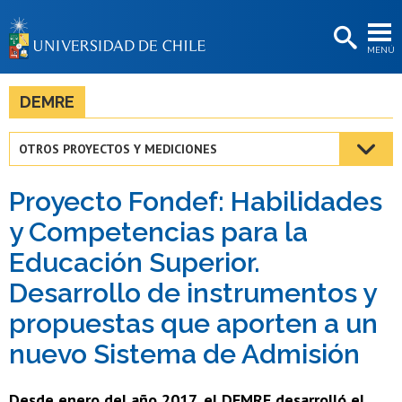
EXTENSIÓN
MENÚ
BIBLIOTECAS
LA UNIVERSIDAD
DEMRE
Postulantes
OTROS PROYECTOS Y MEDICIONES
Estudiantes
Proyecto Fondef: Habilidades
Académicas/os
y Competencias para la
Funcionarias/os
Educación Superior.
Egresadas/os
Desarrollo de instrumentos y
propuestas que aporten a un
nuevo Sistema de Admisión
Desde enero del año 2017, el DEMRE desarrolló el