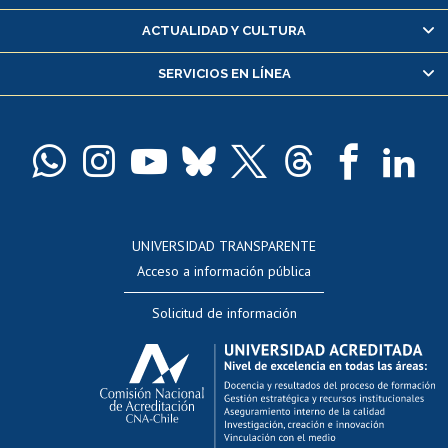
Certificado de alumno regular
ACTUALIDAD Y CULTURA
Servicio médico y dental
SERVICIOS EN LÍNEA
Pago de arancel y crédito alumnos
Pago de arancel y crédito exalumnos
Certificado de títulos y grados
Docentes
Postulación a concursos internos de investigación
Consulta a bases de datos
UNIVERSIDAD TRANSPARENTE
Perfeccionamiento
Acceso a información pública
Editar Portafolio Académico
Solicitud de información
Evaluación docente
Calificación académica
Postulación al AUCAI
Funcionarias/os
Cursos internos de capacitación