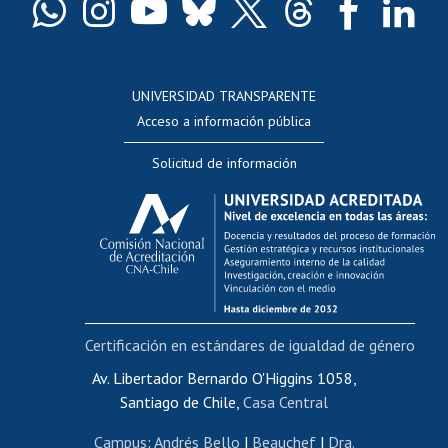
Docentes
Postulación a concursos internos de investigación
Consulta a bases de datos
UNIVERSIDAD TRANSPARENTE
Perfeccionamiento
Acceso a información pública
Editar Portafolio Académico
Solicitud de información
Evaluación docente
Calificación académica
Postulación al AUCAI
Funcionarias/os
Cursos internos de capacitación
Bienestar del personal
Certificación en estándares de igualdad de género
Portal de movilidad interna
Certificado de renta
Av. Libertador Bernardo O'Higgins 1058,
Santiago de Chile,
Casa Central
Certificado de renta honorarios
Gestión de correo uchile
Campus
:
Andrés Bello
|
Beauchef
|
Dra.