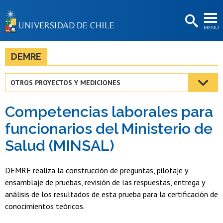
EXTENSIÓN
MENÚ
BIBLIOTECAS
LA UNIVERSIDAD
DEMRE
Postulantes
OTROS PROYECTOS Y MEDICIONES
Estudiantes
Competencias laborales para
Académicas/os
funcionarios del Ministerio de
Funcionarias/os
Salud (MINSAL)
Egresadas/os
DEMRE realiza la construcción de preguntas, pilotaje y
ensamblaje de pruebas, revisión de las respuestas, entrega y
análisis de los resultados de esta prueba para la certificación de
conocimientos teóricos.