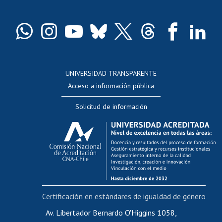
Pago de arancel y crédito exalumnos
Certificado de títulos y grados
Docentes
Postulación a concursos internos de investigación
Consulta a bases de datos
UNIVERSIDAD TRANSPARENTE
Perfeccionamiento
Acceso a información pública
Editar Portafolio Académico
Solicitud de información
Evaluación docente
Calificación académica
Postulación al AUCAI
Funcionarias/os
Cursos internos de capacitación
Bienestar del personal
Certificación en estándares de igualdad de género
Portal de movilidad interna
Certificado de renta
Av. Libertador Bernardo O'Higgins 1058,