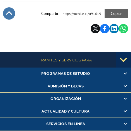
Compartir:
Copiar
https://uchile.cl/u91619
Subir
Más información
TRÁMITES Y SERVICIOS PARA
PROGRAMAS DE ESTUDIO
Alumnas/os y exalumnas/os
Matrícula en línea
ADMISIÓN Y BECAS
Inscripción y cambio de asignaturas
ORGANIZACIÓN
Consulta y certificado de notas
Certificado de alumno regular
ACTUALIDAD Y CULTURA
Servicio médico y dental
SERVICIOS EN LÍNEA
Pago de arancel y crédito alumnos