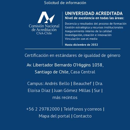
Solicitud de información
Evaluación docente
Calificación académica
Postulación al AUCAI
Funcionarias/os
Cursos internos de capacitación
Bienestar del personal
Certificación en estándares de igualdad de género
Portal de movilidad interna
Certificado de renta
Av. Libertador Bernardo O'Higgins 1058,
Santiago de Chile,
Casa Central
Certificado de renta honorarios
Gestión de correo uchile
Campus
:
Andrés Bello
|
Beauchef
|
Dra.
Editar páginas blancas
Eloísa Díaz
|
Juan Gómez Millas
|
Sur
|
más recintos
Extranjeras/os
Revalidación y reconocimiento de títulos
+56 2 29782000
|
Teléfonos y correos
|
Mapa del portal
|
Contacto
Postulación al Programa de Movilidad Estudiantil
Inscripción de asignaturas