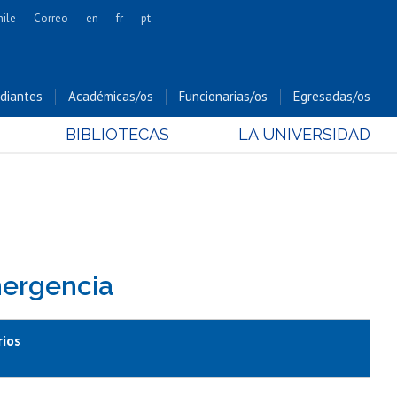
hile
Correo
en
fr
pt
Artes
Cs. Agronómicas
diantes
Académicas/os
Funcionarias/os
Egresadas/os
Cs. Forestales y Conservación
BIBLIOTECAS
LA UNIVERSIDAD
Cs. Sociales
Comunicación e Imagen
Economía y Negocios
Gobierno
Odontología
mergencia
Estudios Internacionales
Bachillerato
Hospital Clínico
rios