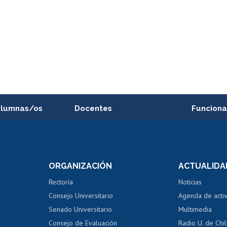
alumnas/os
Docentes
Funciona
Postulación a concursos
Cursos inte
internos de investigación
capacitació
e asignaturas
Consulta a bases de datos
Bienestar d
 de notas
ORGANIZACIÓN
ACTUALIDA
Perfeccionamiento
Portal de m
 regular
Editar Portafolio Académico
Certificado
Rectoría
Noticias
tal
Evaluación docente
Certificado
Consejo Universitario
Agenda de acti
dito alumnos
honorarios
Calificación académica
Senado Universitario
Multimedia
dito exalumnos
Gestión de 
Consejo de Evaluación
Radio U. de Chi
Postulación al AUCAI