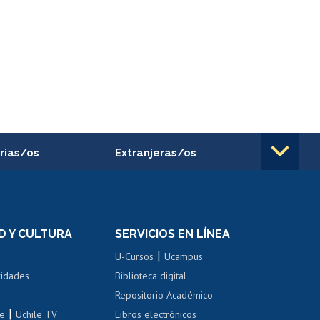
rias/os
Extranjeras/os
rnos de
Revalidación y reconocimiento
n
de títulos
el personal
Postulación al Programa de
Movilidad Estudiantil
D Y CULTURA
SERVICIOS EN LÍNEA
ovilidad interna
Inscripción de asignaturas
|
 de renta
U-Cursos
Ucampus
Cursos de español
 de renta
vidades
Biblioteca digital
Repositorio Académico
correo uchile
|
le
Uchile TV
Libros electrónicos