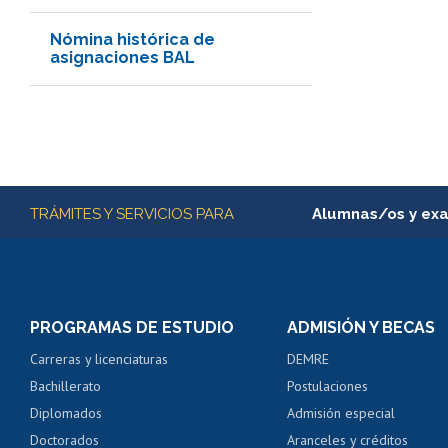
Nómina histórica de
asignaciones BAL
Más información
TRÁMITES Y SERVICIOS PARA
Alumnas/os y ex
Matrícula en línea
Inscripción y cambio d
Consulta y certificado
PROGRAMAS DE ESTUDIO
ADMISIÓN Y BECAS
Certificado de alumno
Carreras y licenciaturas
DEMRE
Servicio médico y den
Bachillerato
Postulaciones
Pago de arancel y cré
Diplomados
Admisión especial
Pago de arancel y cré
Doctorados
Aranceles y créditos