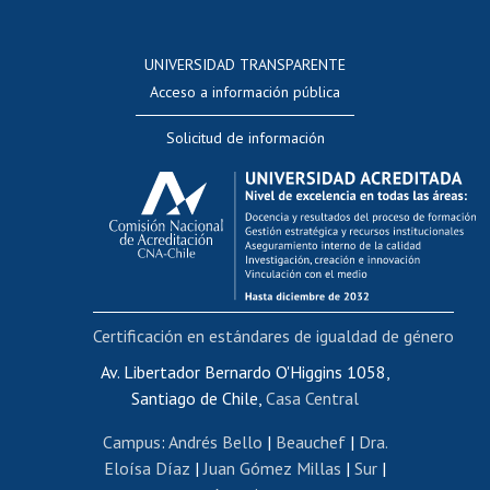
Postulación a concursos internos de investigación
Consulta a bases de datos
UNIVERSIDAD TRANSPARENTE
Perfeccionamiento
Acceso a información pública
Editar Portafolio Académico
Solicitud de información
Evaluación docente
Calificación académica
Postulación al AUCAI
Funcionarias/os
Cursos internos de capacitación
Bienestar del personal
Certificación en estándares de igualdad de género
Portal de movilidad interna
Certificado de renta
Av. Libertador Bernardo O'Higgins 1058,
Santiago de Chile,
Casa Central
Certificado de renta honorarios
Gestión de correo uchile
Campus
:
Andrés Bello
|
Beauchef
|
Dra.
Editar páginas blancas
Eloísa Díaz
|
Juan Gómez Millas
|
Sur
|