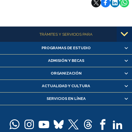
Más información
TRÁMITES Y SERVICIOS PARA
PROGRAMAS DE ESTUDIO
Alumnas/os y exalumnas/os
Matrícula en línea
ADMISIÓN Y BECAS
Inscripción y cambio de asignaturas
ORGANIZACIÓN
Consulta y certificado de notas
Certificado de alumno regular
ACTUALIDAD Y CULTURA
Servicio médico y dental
SERVICIOS EN LÍNEA
Pago de arancel y crédito alumnos
Pago de arancel y crédito exalumnos
Certificado de títulos y grados
Docentes