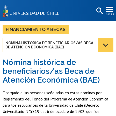
EXTENSIÓN
MENÚ
BIBLIOTECAS
LA UNIVERSIDAD
FINANCIAMIENTO Y BECAS
Postulantes
NÓMINA HISTÓRICA DE BENEFICIARIOS/AS BECA
DE ATENCIÓN ECONÓMICA (BAE)
Estudiantes
Académicas/os
Nómina histórica de
beneficiarios/as Beca de
Funcionarias/os
Atención Económica (BAE)
Egresadas/os
Otorgado a las personas señaladas en estas nóminas por
Reglamento del Fondo del Programa de Atención Económica
para los estudiantes de la Universidad de Chile (Decreto
Universitario N°5819 del 6 de octubre de 1982, que fue