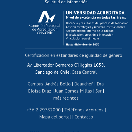
Solicitud de información
Evaluación docente
Calificación académica
Postulación al AUCAI
Funcionarias/os
Cursos internos de capacitación
Bienestar del personal
Certificación en estándares de igualdad de género
Portal de movilidad interna
Certificado de renta
Av. Libertador Bernardo O'Higgins 1058,
Santiago de Chile,
Casa Central
Certificado de renta honorarios
Gestión de correo uchile
Campus
:
Andrés Bello
|
Beauchef
|
Dra.
Editar páginas blancas
Eloísa Díaz
|
Juan Gómez Millas
|
Sur
|
más recintos
Extranjeras/os
Revalidación y reconocimiento de títulos
+56 2 29782000
|
Teléfonos y correos
|
Mapa del portal
|
Contacto
Postulación al Programa de Movilidad Estudiantil
Inscripción de asignaturas