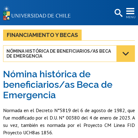
EXTENSIÓN
MENÚ
BIBLIOTECAS
LA UNIVERSIDAD
FINANCIAMIENTO Y BECAS
Postulantes
NÓMINA HISTÓRICA DE BENEFICIARIOS/AS BECA
DE EMERGENCIA
Estudiantes
Académicas/os
Nómina histórica de
beneficiarios/as Beca de
Funcionarias/os
Emergencia
Egresadas/os
Normada en el Decreto N°5819 del 6 de agosto de 1982, que
fue modificado por el D.U. N° 00380 del 4 de enero de 2023. A
su vez, también es normada por el Proyecto CM Linea FID
Proyecto UCH8as 1856.