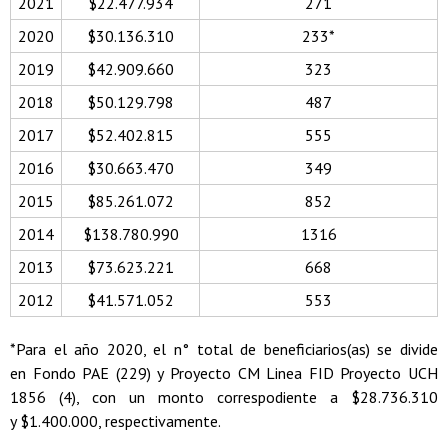
2021
$22.477.934
271
2020
$30.136.310
233*
2019
$42.909.660
323
2018
$50.129.798
487
2017
$52.402.815
555
2016
$30.663.470
349
2015
$85.261.072
852
2014
$138.780.990
1316
2013
$73.623.221
668
2012
$41.571.052
553
*Para el año 2020, el n° total de beneficiarios(as) se divide
en Fondo PAE (229) y Proyecto CM Linea FID Proyecto UCH
1856 (4), con un monto correspodiente a $28.736.310
y $1.400.000, respectivamente.