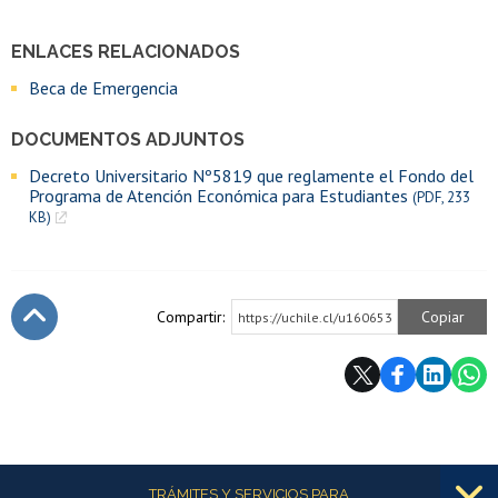
ENLACES RELACIONADOS
Beca de Emergencia
DOCUMENTOS ADJUNTOS
Decreto Universitario Nº5819 que reglamente el Fondo del
Programa de Atención Económica para Estudiantes
(PDF, 233
KB)
Compartir:
Copiar
https://uchile.cl/u160653
Subir
Más información
TRÁMITES Y SERVICIOS PARA