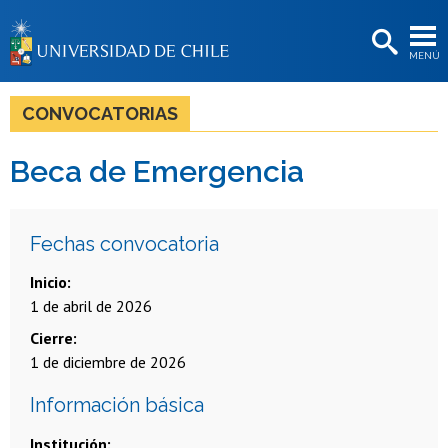
EXTENSIÓN
MENÚ
BIBLIOTECAS
LA UNIVERSIDAD
CONVOCATORIAS
Postulantes
Beca de Emergencia
Estudiantes
Académicas/os
Fechas convocatoria
Funcionarias/os
Inicio
1 de abril de 2026
Egresadas/os
Cierre
1 de diciembre de 2026
Información básica
Institución