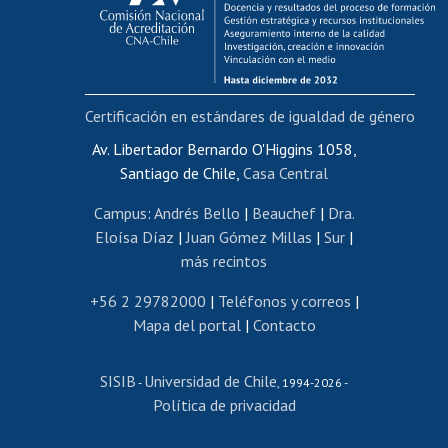
Funcionarias/os
Cursos internos de capacitación
Bienestar del personal
Certificación en estándares de igualdad de género
Portal de movilidad interna
Certificado de renta
Av. Libertador Bernardo O'Higgins 1058,
Santiago de Chile,
Casa Central
Certificado de renta honorarios
Gestión de correo uchile
Campus
:
Andrés Bello
|
Beauchef
|
Dra.
Editar páginas blancas
Eloísa Díaz
|
Juan Gómez Millas
|
Sur
|
más recintos
Extranjeras/os
Revalidación y reconocimiento de títulos
+56 2 29782000
|
Teléfonos y correos
|
Mapa del portal
|
Contacto
Postulación al Programa de Movilidad Estudiantil
Inscripción de asignaturas
SISIB
Universidad de Chile
Cursos de español
-
, 1994-2026 -
Política de privacidad
Mi Uchile
Ayuda tecnológica
Tarjeta TUI
Wifi