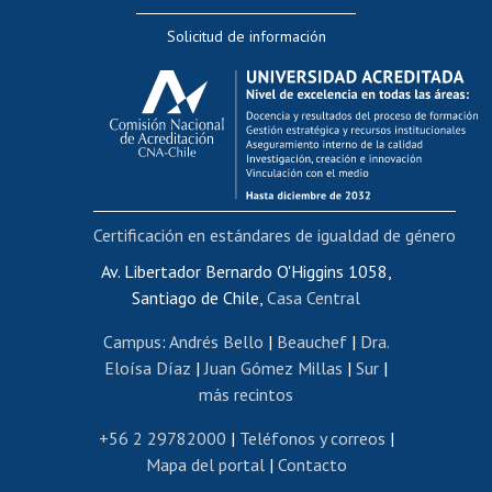
Editar Portafolio Académico
Solicitud de información
Evaluación docente
Calificación académica
Postulación al AUCAI
Funcionarias/os
Cursos internos de capacitación
Bienestar del personal
Certificación en estándares de igualdad de género
Portal de movilidad interna
Certificado de renta
Av. Libertador Bernardo O'Higgins 1058,
Santiago de Chile,
Casa Central
Certificado de renta honorarios
Gestión de correo uchile
Campus
:
Andrés Bello
|
Beauchef
|
Dra.
Editar páginas blancas
Eloísa Díaz
|
Juan Gómez Millas
|
Sur
|
más recintos
Extranjeras/os
Revalidación y reconocimiento de títulos
+56 2 29782000
|
Teléfonos y correos
|
Mapa del portal
|
Contacto
Postulación al Programa de Movilidad Estudiantil