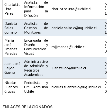
Analista de
Charlotte
(
Información
Urra
charlotte.urra@uchile.cl
29
para la
Pérez
11
Difusión
Daniela
Analista de
(
Salas
Gestión de
daniela.salas.c@ug.uchile.cl
29
Cornejo
Monitores
11
María
Encargada de
(
José
Diseño y
mjjimenez@uchile.cl
29
Jiménez
Comunicación
00
Paredes
Visual
Administrativo
Juan José
(
de Admisión y
Feijoo
juan.feijoo@uchile.cl
29
Registros
Guerra
00
Académicos
Nicolás
Periodista y
(
Fuentes
CM Admisión
nicolas.fuentes.c@ug.uchile.cl
29
Cruces
Uchile
00
ENLACES RELACIONADOS