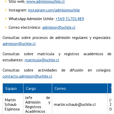
Sitio web,
www.admisionuchile.cl
Instagram:
instagram.com/admisionuchile
WhatsApp Admisión Uchile:
+569 31701489
Correo electrónico:
admision@uchile.cl
Consultas sobre procesos de admisión regulares y especiales:
admision@uchile.cl
Consultas sobre matrícula y registros académicos de
estudiantes:
matricula@uchile.cl
Consultas sobre actividades de difusión en colegios:
contacto.admision@uchile.cl
Equipo
Cargo
Correo
T
Jefe de
Martin
(
Admisión y
Schaub
martin.schaub@uchile.cl
29
Registros
Espinosa
04
Académicos