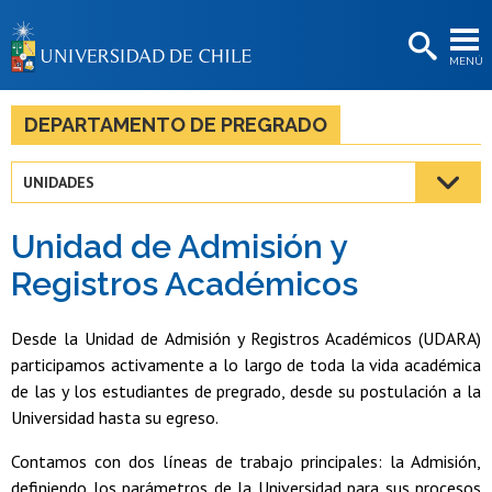
EXTENSIÓN
MENÚ
BIBLIOTECAS
LA UNIVERSIDAD
DEPARTAMENTO DE PREGRADO
Postulantes
UNIDADES
Estudiantes
Unidad de Admisión y
Académicas/os
Registros Académicos
Funcionarias/os
Desde la Unidad de Admisión y Registros Académicos (UDARA)
Egresadas/os
participamos activamente a lo largo de toda la vida académica
de las y los estudiantes de pregrado, desde su postulación a la
Universidad hasta su egreso.
Contamos con dos líneas de trabajo principales: la Admisión,
definiendo los parámetros de la Universidad para sus procesos