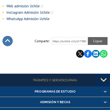
Web admisión Uchile
Instagram Admisión Uchile
WhatsApp Admisión Uchile
Compartir:
Copiar
https://uchile.cl/u157082
Subir
Más información
TRÁMITES Y SERVICIOS PARA
PROGRAMAS DE ESTUDIO
Alumnas/os y exalumnas/os
Matrícula en línea
ADMISIÓN Y BECAS
Inscripción y cambio de asignaturas