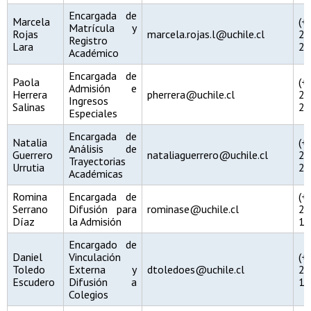
Encargada de
Marcela
(
Matrícula y
Rojas
marcela.rojas.l@uchile.cl
29
Registro
Lara
20
Académico
Encargada de
Paola
(
Admisión e
Herrera
pherrera@uchile.cl
29
Ingresos
Salinas
26
Especiales
Encargada de
Natalia
(
Análisis de
Guerrero
nataliaguerrero@uchile.cl
29
Trayectorias
Urrutia
20
Académicas
Romina
Encargada de
(
Serrano
Difusión para
rominase@uchile.cl
29
Díaz
la Admisión
10
Encargado de
Daniel
Vinculación
(
Toledo
Externa y
dtoledoes@uchile.cl
29
Escudero
Difusión a
10
Colegios