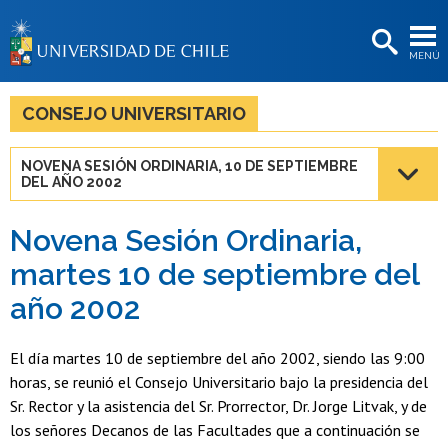
EXTENSIÓN
MENÚ
BIBLIOTECAS
LA UNIVERSIDAD
CONSEJO UNIVERSITARIO
Postulantes
NOVENA SESIÓN ORDINARIA, 10 DE SEPTIEMBRE
DEL AÑO 2002
Estudiantes
Académicas/os
Novena Sesión Ordinaria,
martes 10 de septiembre del
Funcionarias/os
año 2002
Egresadas/os
El día martes 10 de septiembre del año 2002, siendo las 9:00
horas, se reunió el Consejo Universitario bajo la presidencia del
Sr. Rector y la asistencia del Sr. Prorrector, Dr. Jorge Litvak, y de
los señores Decanos de las Facultades que a continuación se