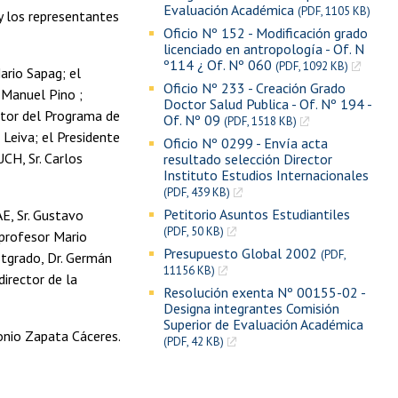
Evaluación Académica
(PDF, 1105 KB)
 y los representantes
Oficio Nº 152 - Modificación grado
licenciado en antropología - Of. N
º114 ¿ Of. Nº 060
(PDF, 1092 KB)
Mario Sapag; el
Oficio Nº 233 - Creación Grado
n Manuel Pino ;
Doctor Salud Publica - Of. Nº 194 -
ector del Programa de
Of. Nº 09
(PDF, 1518 KB)
n Leiva; el Presidente
Oficio Nº 0299 - Envía acta
CH, Sr. Carlos
resultado selección Director
Instituto Estudios Internacionales
(PDF, 439 KB)
Petitorio Asuntos Estudiantiles
AE, Sr. Gustavo
(PDF, 50 KB)
 profesor Mario
Presupuesto Global 2002
(PDF,
stgrado, Dr. Germán
11156 KB)
director de la
Resolución exenta Nº 00155-02 -
Designa integrantes Comisión
Superior de Evaluación Académica
tonio Zapata Cáceres.
(PDF, 42 KB)