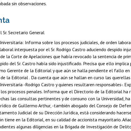
obada sin observaciones.
nta
 Sr. Secretario General
Universitaria: Informa sobre los procesos judiciales, de orden laboral
boral interpuesta por el Sr. Rodrigo Castro aduciendo despido injus
de la Corte de Apelaciones que había revocado la sentencia de prime
pido del Sr. Castro había sido injustificado. Precisa que ello implic
o Gerente de la Editorial y que aún se halla pendiente el fallo en 
e la Editorial . Da cuenta que aún se hallan en curso las querellas
Universitaria -Rodrigo Castro y quienes resultaren responsables-. Exp
 los procesos penales. Informa que el Directorio de la Editorial ha 
echas las consultas pertinentes y de consuno con la Universidad, ha
urídico de Guillermo Arthur, -también abogado del Consejo de Defen
amento Judicial de su Dirección Jurídica, está considerando hacerse
n tiene en la Editorial, en su calidad de accionista mayoritario. Añ
ndientes algunas diligencias en la Brigada de Investigación de Deli