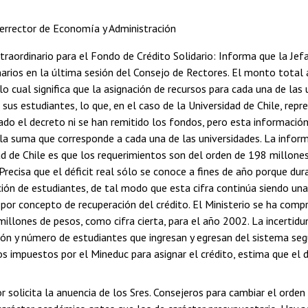
errector de Economía y Administración
raordinario para el Fondo de Crédito Solidario: Informa que la Jefa
narios en la última sesión del Consejo de Rectores. El monto total 
lo cual significa que la asignación de recursos para cada una de las
e sus estudiantes, lo que, en el caso de la Universidad de Chile, r
tado el decreto ni se han remitido los fondos, pero esta informació
 la suma que corresponde a cada una de las universidades. La inform
ad de Chile es que los requerimientos son del orden de 198 millones
Precisa que el déficit real sólo se conoce a fines de año porque dur
ción de estudiantes, de tal modo que esta cifra continúa siendo un
 por concepto de recuperación del crédito. El Ministerio se ha com
illones de pesos, como cifra cierta, para el año 2002. La incertid
ión y número de estudiantes que ingresan y egresan del sistema seg
s impuestos por el Mineduc para asignar el crédito, estima que el d
or solicita la anuencia de los Sres. Consejeros para cambiar el orden