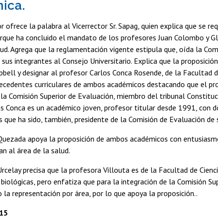
ica.
or ofrece la palabra al Vicerrector Sr. Sapag, quien explica que se r
rque ha concluido el mandato de los profesores Juan Colombo y Gla
ud. Agrega que la reglamentación vigente estipula que, oída la Comi
 sus integrantes al Consejo Universitario. Explica que la proposició
ell y designar al profesor Carlos Conca Rosende, de la Facultad d
tecedentes curriculares de ambos académicos destacando que el pr
 la Comisión Superior de Evaluación, miembro del tribunal Constituc
s Conca es un académico joven, profesor titular desde 1991, con 
s que ha sido, también, presidente de la Comisión de Evaluación de 
Quezada apoya la proposición de ambos académicos con entusiasmo 
n al área de la salud.
Urcelay precisa que la profesora Villouta es de la Facultad de Cienc
s biológicas, pero enfatiza que para la integración de la Comisión S
 la representación por área, por lo que apoya la proposición..
15