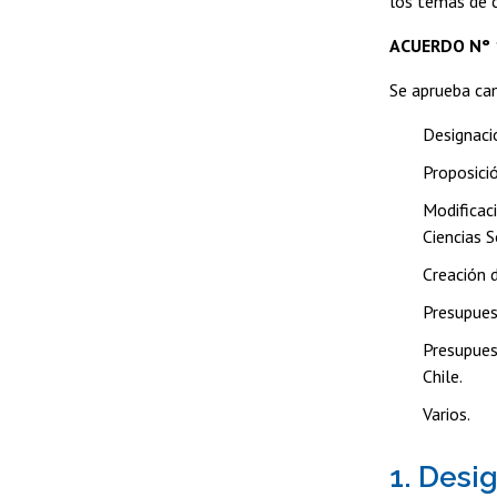
los temas de c
ACUERDO N° 
Se aprueba cam
Designaci
Proposició
Modificac
Ciencias S
Creación 
Presupues
Presupues
Chile.
Varios.
1. Desi