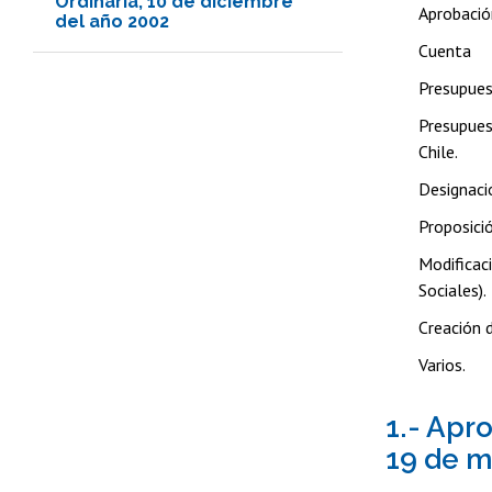
Ordinaria, 10 de diciembre
Aprobació
del año 2002
Cuenta
Presupues
Presupues
Chile.
Designaci
Proposició
Modificac
Sociales).
Creación 
Varios.
1.- Apr
19 de m