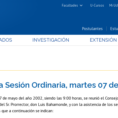
Facultades
U-Cursos
Mi Uc
Arquitectura y Urbanismo
Ciencias
Postulantes
Estu
Cs. Físicas y Matemáticas
ADOS
INVESTIGACIÓN
EXTENSIÓN
Cs. Químicas y Farmacéuticas
Cs. Veterinarias y Pecuarias
Derecho
Filosofía y Humanidades
Medicina
a Sesión Ordinaria, martes 07 d
Estudios Avanzados en Educación
Nutrición y Tecnología de
7 de mayo del año 2002, siendo las 9:00 horas, se reunió el Consejo
Alimentos
 del Sr. Prorrector, don Luis Bahamonde, y con la asistencia de los 
 que a continuación se indican: