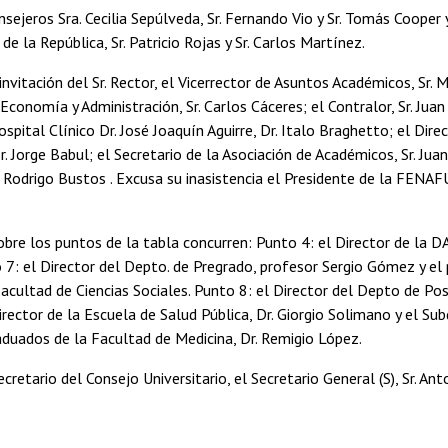
nsejeros Sra. Cecilia Sepúlveda, Sr. Fernando Vio y Sr. Tomás Cooper
de la República, Sr. Patricio Rojas y Sr. Carlos Martínez.
invitación del Sr. Rector, el Vicerrector de Asuntos Académicos, Sr. 
 Economía y Administración, Sr. Carlos Cáceres; el Contralor, Sr. Jua
ospital Clínico Dr. José Joaquín Aguirre, Dr. Italo Braghetto; el Dir
r. Jorge Babul; el Secretario de la Asociación de Académicos, Sr. Jua
. Rodrigo Bustos . Excusa su inasistencia el Presidente de la FENAFU
sobre los puntos de la tabla concurren: Punto 4: el Director de la D
7: el Director del Depto. de Pregrado, profesor Sergio Gómez y el
Facultad de Ciencias Sociales. Punto 8: el Director del Depto de Po
irector de la Escuela de Salud Pública, Dr. Giorgio Solimano y el Sub
duados de la Facultad de Medicina, Dr. Remigio López.
retario del Consejo Universitario, el Secretario General (S), Sr. An