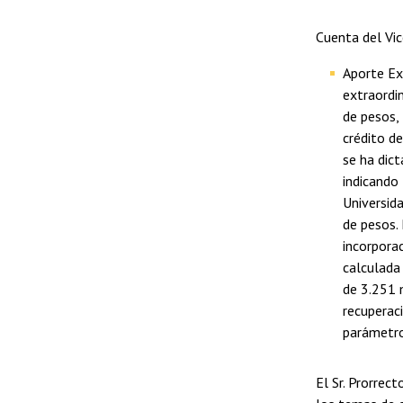
Cuenta del Vic
Aporte Ext
extraordi
de pesos, 
crédito d
se ha dic
indicando
Universid
de pesos. 
incorpora
calculada
de 3.251 m
recuperac
parámetro
El Sr. Prorrect