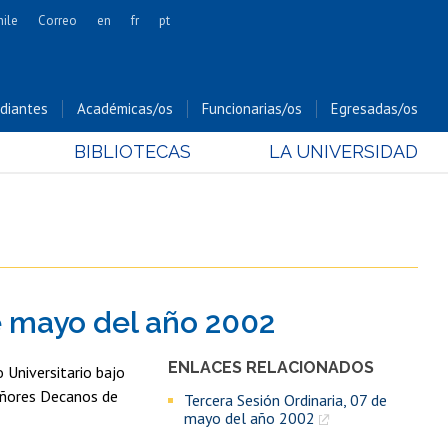
hile
Correo
en
fr
pt
Artes
Cs. Agronómicas
diantes
Académicas/os
Funcionarias/os
Egresadas/os
Cs. Forestales y Conservación
BIBLIOTECAS
LA UNIVERSIDAD
Cs. Sociales
Comunicación e Imagen
Economía y Negocios
Gobierno
Odontología
e mayo del año 2002
Estudios Internacionales
Bachillerato
ENLACES RELACIONADOS
 Universitario bajo
Hospital Clínico
señores Decanos de
Tercera Sesión Ordinaria, 07 de
mayo del año 2002