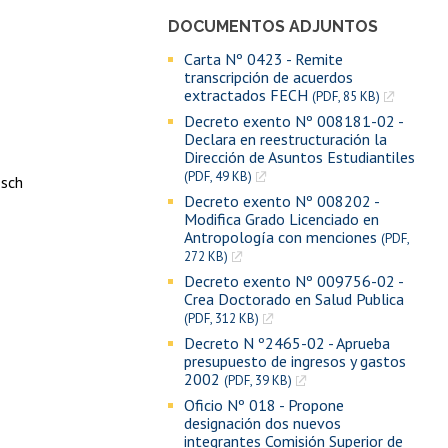
DOCUMENTOS ADJUNTOS
Carta Nº 0423 - Remite
transcripción de acuerdos
extractados FECH
(PDF, 85 KB)
Decreto exento Nº 008181-02 -
Declara en reestructuración la
Dirección de Asuntos Estudiantiles
(PDF, 49 KB)
isch
Decreto exento Nº 008202 -
Modifica Grado Licenciado en
Antropología con menciones
(PDF,
272 KB)
Decreto exento Nº 009756-02 -
Crea Doctorado en Salud Publica
(PDF, 312 KB)
Decreto N º2465-02 - Aprueba
presupuesto de ingresos y gastos
2002
(PDF, 39 KB)
Oficio Nº 018 - Propone
designación dos nuevos
integrantes Comisión Superior de