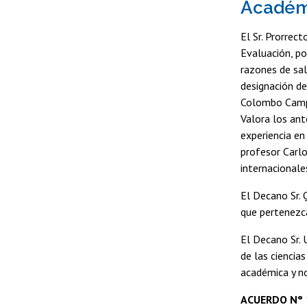
Académ
El Sr. Prorrect
Evaluación, po
razones de sal
designación de
Colombo Campb
Valora los an
experiencia en
profesor Carlo
internacionale
El Decano Sr. 
que pertenezca
El Decano Sr. 
de las ciencia
académica y no
ACUERDO N° 