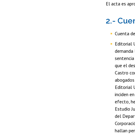
El acta es apr
2.- Cue
Cuenta del
Editorial 
demanda la
sentencia 
que el des
Castro com
abogados d
Editorial 
inciden en
efecto, h
Estudio J
del Depart
Corporació
hallan pe