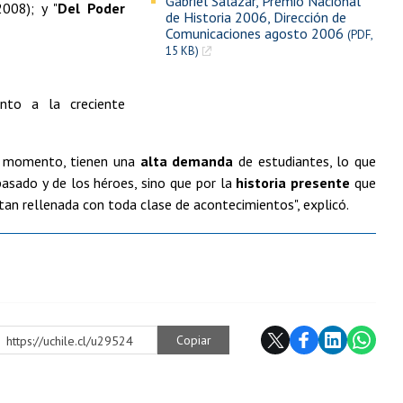
Gabriel Salazar, Premio Nacional
2008); y "
Del Poder
de Historia 2006, Dirección de
Comunicaciones agosto 2006
(PDF,
15 KB)
nto a la creciente
te momento, tienen una
alta demanda
de estudiantes, lo que
pasado y de los héroes, sino que por la
historia presente
que
tan rellenada con toda clase de acontecimientos", explicó.
Copiar
https://uchile.cl/u29524