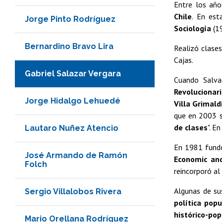
Entre los añ
Chile
. En est
Jorge Pinto Rodríguez
Sociología
(1
Bernardino Bravo Lira
Realizó clases
Cajas.
Gabriel Salazar Vergara
Cuando Salva
Revolucionar
Jorge Hidalgo Lehuedé
Villa Grimald
que en 2003 se
de clases
". E
Lautaro Nuñez Atencio
En 1981 fund
José Armando de Ramón
Economic and
Folch
reincorporó al
Algunas de su
Sergio Villalobos Rivera
política popu
histórico-pop
Mario Orellana Rodríguez