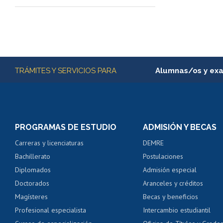
Más información
TRÁMITES Y SERVICIOS PARA
Alumnas/os y ex
Matrícula en línea
Inscripción y cambio d
Consulta y certificado
PROGRAMAS DE ESTUDIO
ADMISIÓN Y BECAS
Certificado de alumno
Carreras y licenciaturas
DEMRE
Servicio médico y den
Bachillerato
Postulaciones
Pago de arancel y cré
Diplomados
Admisión especial
Pago de arancel y cré
Doctorados
Aranceles y créditos
Certificado de títulos 
Magísteres
Becas y beneficios
Profesional especialista
Intercambio estudiantil
Mi Uchile
Ayu