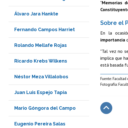
"
Memorias de
Constituyente
Álvaro Jara Hankte
Sobre el 
Fernando Campos Harriet
En la ocasió
importancia
q
Rolando Mellafe Rojas
"Tal vez no s
implica que ha
Ricardo Krebs Wilkens
está basada 
Néstor Meza Villalobos
Fuente: Facultad
Fotografía: Facu
Juan Luis Espejo Tapia
Mario Góngora del Campo
Subir
Eugenio Pereira Salas