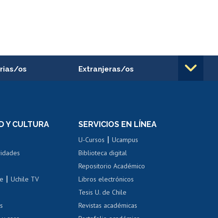
rias/os
Extranjeras/os
rnos de
Revalidación y reconocimiento
n
de títulos
el personal
Postulación al Programa de
Movilidad Estudiantil
D Y CULTURA
SERVICIOS EN LÍNEA
ovilidad interna
Inscripción de asignaturas
|
 de renta
U-Cursos
Ucampus
Cursos de español
 de renta
vidades
Biblioteca digital
Repositorio Académico
correo uchile
|
le
Uchile TV
Libros electrónicos
nas blancas
Tesis U. de Chile
os
Revistas académicas
, sexual y violencia
Denuncias administrativas