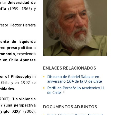
 la
Universidad de
ofía
(1959- 1963) y
ofesor Héctor Herrera
ento de Izquierda
como
preso político
a
Economía
, experiencia
a en Chile. Apuntes
ENLACES RELACIONADOS
or of Philosophy in
Discurso de Gabriel Salazar en
aniversario 164 de la U. de Chile
 Chile y en 1992 se
Perfil en Portafolio Académico U.
anidades
.
de Chile
(2003); "
La violencia
87 (una perspectiva
DOCUMENTOS ADJUNTOS
siglo XIX)
" (2006);