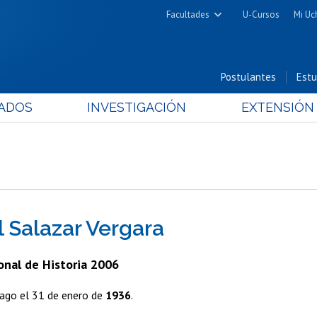
Facultades
U-Cursos
Mi Uc
Arquitectura y Urbanismo
Ciencias
Postulantes
Estu
Cs. Físicas y Matemáticas
ADOS
INVESTIGACIÓN
EXTENSIÓN
Cs. Químicas y Farmacéuticas
Cs. Veterinarias y Pecuarias
Derecho
Filosofía y Humanidades
Medicina
l Salazar Vergara
Estudios Avanzados en Educación
Nutrición y Tecnología de
onal de Historia 2006
Alimentos
ago el 31 de enero de
1936
.