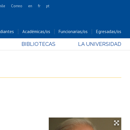
hile
Correo
en
fr
pt
Artes
Cs. Agronómicas
diantes
Académicas/os
Funcionarias/os
Egresadas/os
Cs. Forestales y Conservación
BIBLIOTECAS
LA UNIVERSIDAD
Cs. Sociales
Comunicación e Imagen
Economía y Negocios
Gobierno
Odontología
Estudios Internacionales
Bachillerato
Hospital Clínico