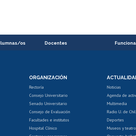
alumnas/os
Docentes
Funciona
Postulación a concursos
Cursos inte
internos de investigación
capacitació
e asignaturas
Consulta a bases de datos
Bienestar d
 de notas
ORGANIZACIÓN
ACTUALIDA
Perfeccionamiento
Portal de m
 regular
Editar Portafolio Académico
Certificado
Rectoría
Noticias
tal
Evaluación docente
Certificado
Consejo Universitario
Agenda de acti
dito alumnos
honorarios
Calificación académica
Senado Universitario
Multimedia
dito exalumnos
Gestión de 
Consejo de Evaluación
Radio U. de Chi
Postulación al AUCAI
y grados
Editar pági
Facultades e institutos
Deportes
Hospital Clínico
Museos y teatr
da tecnológica
Tarjeta TUI
Wifi
Acoso laboral