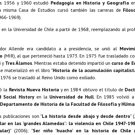
os 1956 y 1960 estudió
Pedagogía en Historia y Geografía
en
a misma Casa de Estudios cursó también las carreras de
Filos
966-1969).
 en la Universidad de Chile a partir de 1968, reemplazando al pr
dor Allende era candidato a a presidencia, se unió al
Movimi
io
(MIR), al que perteneció hasta 1973. En 1975 fue trasladado 
i
y
Tres Álamos
. Mientras estaba detenido impartió un
curso de 
 materializó en el libro "
Historia de la acumulación capitalist
n 1976 se trasladó al Reino Unido como exiliado.
ó la
Revista Nueva Historia
y en 1984 obtuvo el título de
Doct
 Social History
en la
Universidad de Hull
. En 1985 volvió a
Departamento de Historia de la Facultad de Filosofía y HUm
s publicaciones son "
La historia desde abajo y desde dentro
" 
lar en las 'grandes Alamedas': la violencia en Chile 1947-19
ular)
" (2006); "
Ser niño 'huacho' en la historia de Chile (