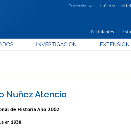
Facultades
U-Cursos
Mi Uc
Arquitectura y Urbanismo
Ciencias
Postulantes
Estu
Cs. Físicas y Matemáticas
ADOS
INVESTIGACIÓN
EXTENSIÓN
Cs. Químicas y Farmacéuticas
Cs. Veterinarias y Pecuarias
Derecho
Filosofía y Humanidades
Medicina
o Nuñez Atencio
Estudios Avanzados en Educación
Nutrición y Tecnología de
onal de Historia Año 2002
Alimentos
que en
1938
.