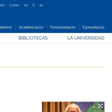
hile
Correo
en
fr
pt
Artes
Cs. Agronómicas
diantes
Académicas/os
Funcionarias/os
Egresadas/os
Cs. Forestales y Conservación
BIBLIOTECAS
LA UNIVERSIDAD
Cs. Sociales
Comunicación e Imagen
Economía y Negocios
Gobierno
Odontología
Estudios Internacionales
Bachillerato
Hospital Clínico