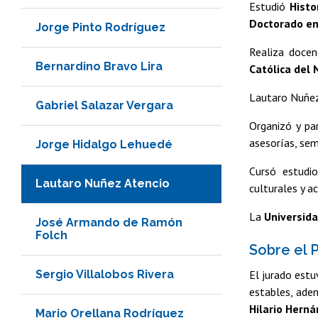
Estudió
Histo
Doctorado en
Jorge Pinto Rodríguez
Realiza docen
Bernardino Bravo Lira
Católica del 
Lautaro Nuñez
Gabriel Salazar Vergara
Organizó y pa
asesorías, sem
Jorge Hidalgo Lehuedé
Cursó estudi
Lautaro Nuñez Atencio
culturales y a
La
Universida
José Armando de Ramón
Folch
Sobre el 
Sergio Villalobos Rivera
El jurado est
estables, adem
Hilario Hern
Mario Orellana Rodríguez