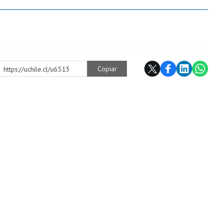
Copiar
https://uchile.cl/u6513