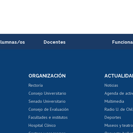
alumnas/os
Docentes
Funciona
Postulación a concursos
Cursos inte
internos de investigación
capacitació
e asignaturas
Consulta a bases de datos
Bienestar d
 de notas
ORGANIZACIÓN
ACTUALIDA
Perfeccionamiento
Portal de m
 regular
Editar Portafolio Académico
Certificado
Rectoría
Noticias
tal
Evaluación docente
Certificado
Consejo Universitario
Agenda de acti
dito alumnos
honorarios
Calificación académica
Senado Universitario
Multimedia
dito exalumnos
Gestión de 
Consejo de Evaluación
Radio U. de Chi
Postulación al AUCAI
y grados
Editar pági
Facultades e institutos
Deportes
Hospital Clínico
Museos y teatr
da tecnológica
Tarjeta TUI
Wifi
Acoso laboral