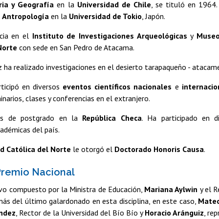
ria y Geografía
en la
Universidad de Chile
, se tituló en 1964
 Antropología
en la
Universidad de Tokio
, Japón.
cia en el
Instituto de Investigaciones Arqueológicas
y
Museo
Norte
con sede en San Pedro de Atacama.
 ha realizado investigaciones en el desierto tarapaqueño - atacam
rticipó en diversos
eventos científicos nacionales
e
internacio
inarios, clases y conferencias en el extranjero.
os de postgrado en la
República Checa
. Ha participado en di
cadémicas del país.
d Católica del Norte
le otorgó el
Doctorado Honoris Causa
.
Premio Nacional
uvo compuesto por la Ministra de Educación,
Mariana Aylwin
y el R
ás del último galardonado en esta disciplina, en este caso,
Mateo
ández
, Rector de la Universidad del Bío Bío y
Horacio Aránguiz
, re