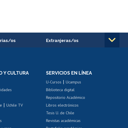
rias/os
Extranjeras/os
rnos de
Revalidación y reconocimiento
n
de títulos
el personal
Postulación al Programa de
Movilidad Estudiantil
D Y CULTURA
SERVICIOS EN LÍNEA
ovilidad interna
Inscripción de asignaturas
|
 de renta
U-Cursos
Ucampus
Cursos de español
 de renta
vidades
Biblioteca digital
Repositorio Académico
correo uchile
|
le
Uchile TV
Libros electrónicos
nas blancas
Tesis U. de Chile
os
Revistas académicas
, sexual y violencia
Denuncias administrativas