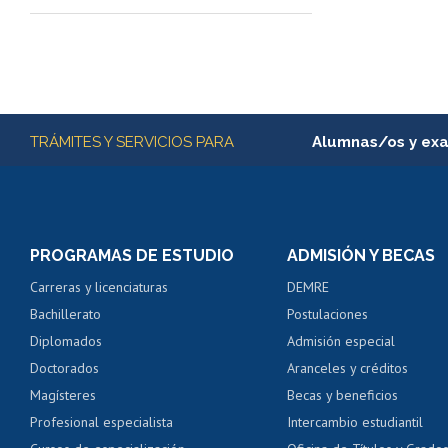
Más información
TRÁMITES Y SERVICIOS PARA
Alumnas/os y ex
Matrícula en línea
Inscripción y cambio d
Consulta y certificado
PROGRAMAS DE ESTUDIO
ADMISIÓN Y BECAS
Certificado de alumno
Carreras y licenciaturas
DEMRE
Servicio médico y den
Bachillerato
Postulaciones
Pago de arancel y cré
Diplomados
Admisión especial
Pago de arancel y cré
Doctorados
Aranceles y créditos
Certificado de títulos 
Magísteres
Becas y beneficios
Profesional especialista
Intercambio estudiantil
Mi Uchile
Ayu