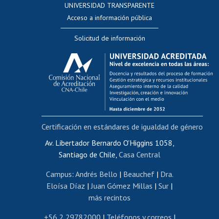
UNIVERSIDAD TRANSPARENTE
Perfeccionamiento
Acceso a información pública
Editar Portafolio Académico
Solicitud de información
Evaluación docente
Calificación académica
Postulación al AUCAI
Funcionarias/os
Cursos internos de capacitación
Bienestar del personal
Certificación en estándares de igualdad de género
Portal de movilidad interna
Certificado de renta
Av. Libertador Bernardo O'Higgins 1058,
Santiago de Chile,
Casa Central
Certificado de renta honorarios
Gestión de correo uchile
Campus
:
Andrés Bello
|
Beauchef
|
Dra.
Editar páginas blancas
Eloísa Díaz
|
Juan Gómez Millas
|
Sur
|
más recintos
Extranjeras/os
Revalidación y reconocimiento de títulos
+56 2 29782000
|
Teléfonos y correos
|