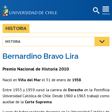
EXTENSIÓN
MENÚ
BIBLIOTECAS
LA UNIVERSIDAD
HISTORIA
Postulantes
HISTORIA
Estudiantes
Bernardino Bravo Lira
Académicas/os
Funcionarias/os
Premio Nacional de Historia 2010
Egresadas/os
Nació en
Viña del Mar
el 31 de enero de
1938
.
Entre 1955 y 1959 cursó la carrera de
Derecho
en la Pontificia
Universidad Católica de Chile. Desde 1960 a 1963 trabajó como
auxiliar de la
Corte Suprema
.
Luego de haber realizado docencia en la Universidad Católica de