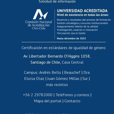
Solicitud de información
Evaluación docente
Calificación académica
Postulación al AUCAI
Funcionarias/os
Cursos internos de capacitación
Bienestar del personal
Certificación en estándares de igualdad de género
Portal de movilidad interna
Certificado de renta
Av. Libertador Bernardo O'Higgins 1058,
Santiago de Chile,
Casa Central
Certificado de renta honorarios
Gestión de correo uchile
Campus
:
Andrés Bello
|
Beauchef
|
Dra.
Editar páginas blancas
Eloísa Díaz
|
Juan Gómez Millas
|
Sur
|
más recintos
Extranjeras/os
Revalidación y reconocimiento de títulos
+56 2 29782000
|
Teléfonos y correos
|
Mapa del portal
|
Contacto
Postulación al Programa de Movilidad Estudiantil
Inscripción de asignaturas