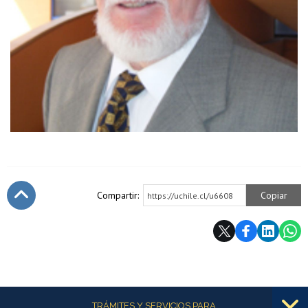
Compartir:
Copiar
https://uchile.cl/u6608
Subir
Más información
TRÁMITES Y SERVICIOS PARA