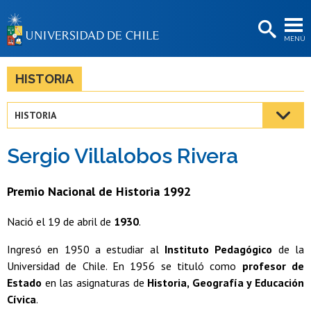
EXTENSIÓN
MENÚ
BIBLIOTECAS
LA UNIVERSIDAD
HISTORIA
Postulantes
HISTORIA
Estudiantes
Sergio Villalobos Rivera
Académicas/os
Funcionarias/os
Premio Nacional de Historia 1992
Egresadas/os
Nació el 19 de abril de
1930
.
Ingresó en 1950 a estudiar al
Instituto Pedagógico
de la
Universidad de Chile. En 1956 se tituló como
profesor de
Estado
en las asignaturas de
Historia, Geografía y Educación
Cívica
.