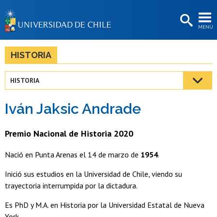
EXTENSIÓN
MENÚ
BIBLIOTECAS
LA UNIVERSIDAD
HISTORIA
Postulantes
HISTORIA
Estudiantes
Iván Jaksic Andrade
Académicas/os
Funcionarias/os
Premio Nacional de Historia 2020
Egresadas/os
Nació en Punta Arenas el 14 de marzo de
1954
.
Inició sus estudios en la Universidad de Chile, viendo su
trayectoria interrumpida por la dictadura.
Es PhD y M.A. en Historia por la Universidad Estatal de Nueva
York.