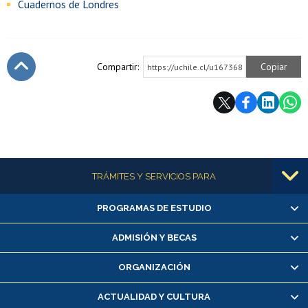
Cuadernos de Londres
Compartir:
Copiar
https://uchile.cl/u167368
Subir
Más información
TRÁMITES Y SERVICIOS PARA
PROGRAMAS DE ESTUDIO
Alumnas/os y exalumnas/os
Matrícula en línea
ADMISIÓN Y BECAS
Inscripción y cambio de asignaturas
ORGANIZACIÓN
Consulta y certificado de notas
Certificado de alumno regular
ACTUALIDAD Y CULTURA