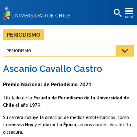
EXTENSIÓN
MENÚ
BIBLIOTECAS
LA UNIVERSIDAD
PERIODISMO
Postulantes
PERIODISMO
Estudiantes
Ascanio Cavallo Castro
Académicas/os
Funcionarias/os
Premio Nacional de Periodismo 2021
Egresadas/os
Titulado de la
Escuela de Periodismo de la Universidad de
Chile
el año 1979.
Su carrera incluye la dirección de medios emblemáticos, como
la
revista Hoy
y el
diario La Época
, ambos nacidos durante la
dictadura.