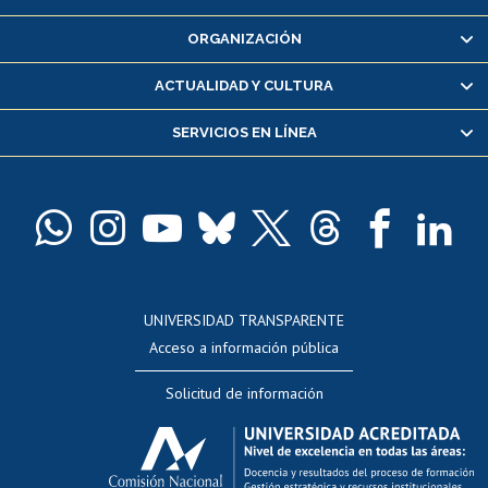
Inscripción y cambio de asignaturas
ORGANIZACIÓN
Consulta y certificado de notas
Certificado de alumno regular
ACTUALIDAD Y CULTURA
Servicio médico y dental
SERVICIOS EN LÍNEA
Pago de arancel y crédito alumnos
Pago de arancel y crédito exalumnos
Certificado de títulos y grados
Docentes
Postulación a concursos internos de investigación
Consulta a bases de datos
UNIVERSIDAD TRANSPARENTE
Perfeccionamiento
Acceso a información pública
Editar Portafolio Académico
Solicitud de información
Evaluación docente
Calificación académica
Postulación al AUCAI