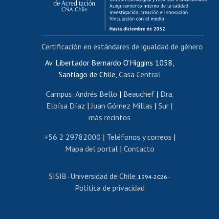
Funcionarias/os
Cursos internos de capacitación
Bienestar del personal
Certificación en estándares de igualdad de género
Portal de movilidad interna
Certificado de renta
Av. Libertador Bernardo O'Higgins 1058,
Santiago de Chile,
Casa Central
Certificado de renta honorarios
Gestión de correo uchile
Campus
:
Andrés Bello
|
Beauchef
|
Dra.
Editar páginas blancas
Eloísa Díaz
|
Juan Gómez Millas
|
Sur
|
más recintos
Extranjeras/os
Revalidación y reconocimiento de títulos
+56 2 29782000
|
Teléfonos y correos
|
Mapa del portal
|
Contacto
Postulación al Programa de Movilidad Estudiantil
Inscripción de asignaturas
SISIB
Universidad de Chile
Cursos de español
-
, 1994-2026 -
Política de privacidad
Mi Uchile
Ayuda tecnológica
Tarjeta TUI
Wifi