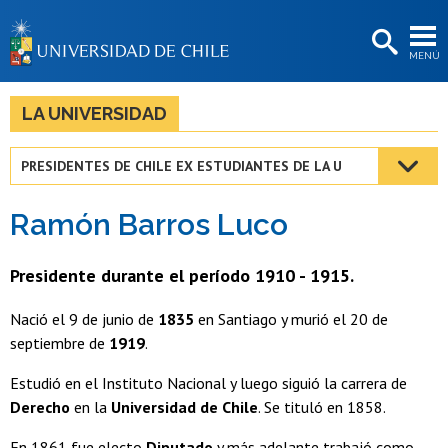
EXTENSIÓN
MENÚ
BIBLIOTECAS
LA UNIVERSIDAD
LA UNIVERSIDAD
Postulantes
PRESIDENTES DE CHILE EX ESTUDIANTES DE LA U
Estudiantes
Ramón Barros Luco
Académicas/os
Funcionarias/os
Presidente durante el período 1910 - 1915.
Egresadas/os
Nació el 9 de junio de
1835
en Santiago y murió el 20 de
septiembre de
1919
.
Estudió en el Instituto Nacional y luego siguió la carrera de
Derecho
en la
Universidad de Chile
. Se tituló en 1858.
En 1861 fue electo
Diputado
y más adelante trabajó como