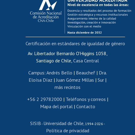
Postulación al AUCAI
Funcionarias/os
Cursos internos de capacitación
Bienestar del personal
Certificación en estándares de igualdad de género
Portal de movilidad interna
Certificado de renta
Av. Libertador Bernardo O'Higgins 1058,
Santiago de Chile,
Casa Central
Certificado de renta honorarios
Gestión de correo uchile
Campus
:
Andrés Bello
|
Beauchef
|
Dra.
Editar páginas blancas
Eloísa Díaz
|
Juan Gómez Millas
|
Sur
|
más recintos
Extranjeras/os
Revalidación y reconocimiento de títulos
+56 2 29782000
|
Teléfonos y correos
|
Mapa del portal
|
Contacto
Postulación al Programa de Movilidad Estudiantil
Inscripción de asignaturas
SISIB
Universidad de Chile
Cursos de español
-
, 1994-2026 -
Política de privacidad