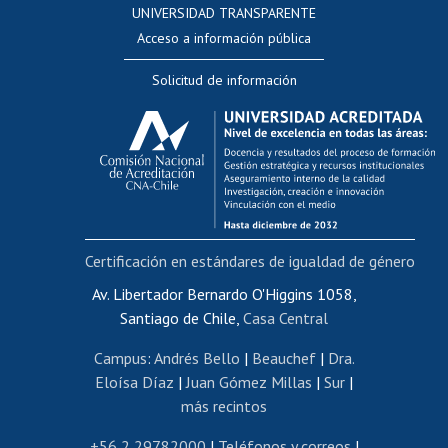
UNIVERSIDAD TRANSPARENTE
Perfeccionamiento
Acceso a información pública
Editar Portafolio Académico
Solicitud de información
Evaluación docente
Calificación académica
Postulación al AUCAI
Funcionarias/os
Cursos internos de capacitación
Bienestar del personal
Certificación en estándares de igualdad de género
Portal de movilidad interna
Certificado de renta
Av. Libertador Bernardo O'Higgins 1058,
Santiago de Chile,
Casa Central
Certificado de renta honorarios
Gestión de correo uchile
Campus
:
Andrés Bello
|
Beauchef
|
Dra.
Editar páginas blancas
Eloísa Díaz
|
Juan Gómez Millas
|
Sur
|
más recintos
Extranjeras/os
Revalidación y reconocimiento de títulos
+56 2 29782000
|
Teléfonos y correos
|