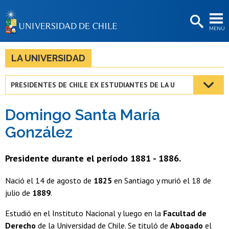
EXTENSIÓN
MENÚ
BIBLIOTECAS
LA UNIVERSIDAD
LA UNIVERSIDAD
Postulantes
PRESIDENTES DE CHILE EX ESTUDIANTES DE LA U
Estudiantes
Domingo Santa María
Académicas/os
González
Funcionarias/os
Presidente durante el período 1881 - 1886.
Egresadas/os
Nació el 14 de agosto de
1825
en Santiago y murió el 18 de
julio de
1889
.
Estudió en el Instituto Nacional y luego en la
Facultad de
Derecho
de la Universidad de Chile. Se tituló de
Abogado
el