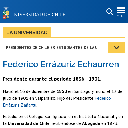
EXTENSIÓN
MENÚ
BIBLIOTECAS
LA UNIVERSIDAD
LA UNIVERSIDAD
Postulantes
PRESIDENTES DE CHILE EX ESTUDIANTES DE LA U
Estudiantes
Federico Errázuriz Echaurren
Académicas/os
Funcionarias/os
Presidente durante el período 1896 - 1901.
Egresadas/os
Nació el 16 de diciembre de
1850
en Santiago y murió el 12 de
julio de
1901
en Valparaíso. Hijo del Presidente
Federico
Errázuriz Zañartu
.
Estudió en el Colegio San Ignacio, en el Instituto Nacional y en
la
Universidad de Chile
, recibiéndose de
Abogado
en 1873.