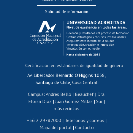
Editar Portafolio Académico
Solicitud de información
Evaluación docente
Calificación académica
Postulación al AUCAI
Funcionarias/os
Cursos internos de capacitación
Bienestar del personal
Certificación en estándares de igualdad de género
Portal de movilidad interna
Certificado de renta
Av. Libertador Bernardo O'Higgins 1058,
Santiago de Chile,
Casa Central
Certificado de renta honorarios
Gestión de correo uchile
Campus
:
Andrés Bello
|
Beauchef
|
Dra.
Editar páginas blancas
Eloísa Díaz
|
Juan Gómez Millas
|
Sur
|
más recintos
Extranjeras/os
Revalidación y reconocimiento de títulos
+56 2 29782000
|
Teléfonos y correos
|
Mapa del portal
|
Contacto
Postulación al Programa de Movilidad Estudiantil