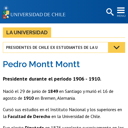
EXTENSIÓN
MENÚ
BIBLIOTECAS
LA UNIVERSIDAD
LA UNIVERSIDAD
Postulantes
PRESIDENTES DE CHILE EX ESTUDIANTES DE LA U
Estudiantes
Pedro Montt Montt
Académicas/os
Funcionarias/os
Presidente durante el período 1906 - 1910.
Egresadas/os
Nació el 29 de junio de
1849
en Santiago y murió el 16 de
agosto de
1910
en Bremen, Alemania.
Cursó sus estudios en el Instituto Nacional y los superiores en
la
Facultad de Derecho
en la Universidad de Chile.
Fue electo
Diputado
en 1876 y reelecto sucesivamente en los