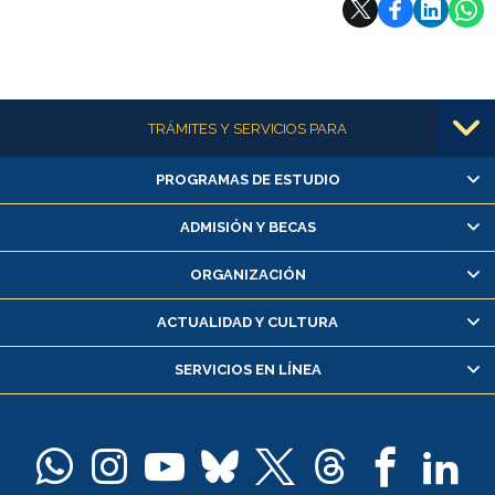
Más información
TRÁMITES Y SERVICIOS PARA
PROGRAMAS DE ESTUDIO
Alumnas/os y exalumnas/os
Matrícula en línea
ADMISIÓN Y BECAS
Inscripción y cambio de asignaturas
ORGANIZACIÓN
Consulta y certificado de notas
Certificado de alumno regular
ACTUALIDAD Y CULTURA
Servicio médico y dental
SERVICIOS EN LÍNEA
Pago de arancel y crédito alumnos
Pago de arancel y crédito exalumnos
Certificado de títulos y grados
Docentes