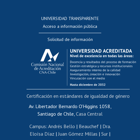
Postulación a concursos internos de investigación
Consulta a bases de datos
UNIVERSIDAD TRANSPARENTE
Perfeccionamiento
Acceso a información pública
Editar Portafolio Académico
Solicitud de información
Evaluación docente
Calificación académica
Postulación al AUCAI
Funcionarias/os
Cursos internos de capacitación
Bienestar del personal
Certificación en estándares de igualdad de género
Portal de movilidad interna
Certificado de renta
Av. Libertador Bernardo O'Higgins 1058,
Santiago de Chile,
Casa Central
Certificado de renta honorarios
Gestión de correo uchile
Campus
:
Andrés Bello
|
Beauchef
|
Dra.
Editar páginas blancas
Eloísa Díaz
|
Juan Gómez Millas
|
Sur
|