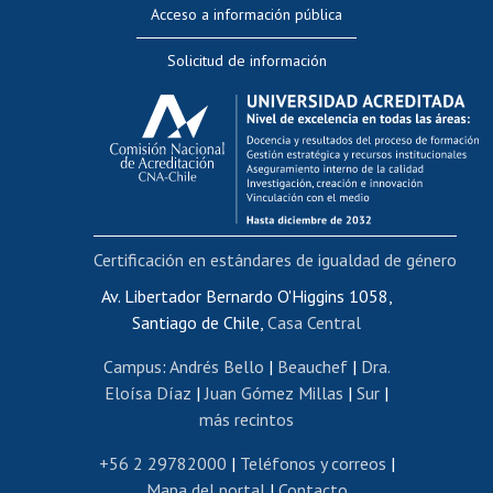
Acceso a información pública
Editar Portafolio Académico
Solicitud de información
Evaluación docente
Calificación académica
Postulación al AUCAI
Funcionarias/os
Cursos internos de capacitación
Bienestar del personal
Certificación en estándares de igualdad de género
Portal de movilidad interna
Certificado de renta
Av. Libertador Bernardo O'Higgins 1058,
Santiago de Chile,
Casa Central
Certificado de renta honorarios
Gestión de correo uchile
Campus
:
Andrés Bello
|
Beauchef
|
Dra.
Editar páginas blancas
Eloísa Díaz
|
Juan Gómez Millas
|
Sur
|
más recintos
Extranjeras/os
Revalidación y reconocimiento de títulos
+56 2 29782000
|
Teléfonos y correos
|
Mapa del portal
|
Contacto
Postulación al Programa de Movilidad Estudiantil