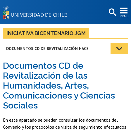
EXTENSIÓN
MENÚ
BIBLIOTECAS
LA UNIVERSIDAD
INICIATIVA BICENTENARIO JGM
Postulantes
DOCUMENTOS CD DE REVITALIZACIÓN HACS
Estudiantes
Documentos CD de
Académicas/os
Revitalización de las
Funcionarias/os
Humanidades, Artes,
Egresadas/os
Comunicaciones y Ciencias
Sociales
En este apartado se pueden consultar los documentos del
Convenio y los protocolos de visita de seguimiento efectuados