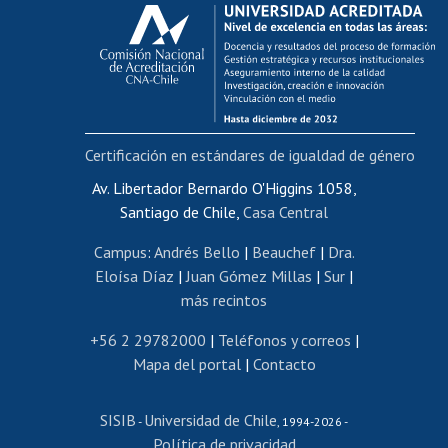
Calificación académica
Postulación al AUCAI
Funcionarias/os
Cursos internos de capacitación
Bienestar del personal
Certificación en estándares de igualdad de género
Portal de movilidad interna
Certificado de renta
Av. Libertador Bernardo O'Higgins 1058,
Santiago de Chile,
Casa Central
Certificado de renta honorarios
Gestión de correo uchile
Campus
:
Andrés Bello
|
Beauchef
|
Dra.
Editar páginas blancas
Eloísa Díaz
|
Juan Gómez Millas
|
Sur
|
más recintos
Extranjeras/os
Revalidación y reconocimiento de títulos
+56 2 29782000
|
Teléfonos y correos
|
Mapa del portal
|
Contacto
Postulación al Programa de Movilidad Estudiantil
Inscripción de asignaturas
SISIB
Universidad de Chile
Cursos de español
-
, 1994-2026 -
Política de privacidad