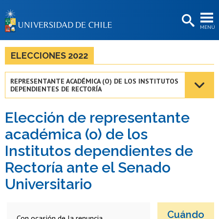
EXTENSIÓN
MENÚ
BIBLIOTECAS
LA UNIVERSIDAD
ELECCIONES 2022
Postulantes
REPRESENTANTE ACADÉMICA (O) DE LOS INSTITUTOS
DEPENDIENTES DE RECTORÍA
Estudiantes
Académicas/os
Elección de representante
académica (o) de los
Funcionarias/os
Institutos dependientes de
Egresadas/os
Rectoría ante el Senado
Universitario
Cuándo
Con ocasión de la renuncia