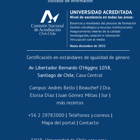
Solicitud de información
Evaluación docente
Calificación académica
Postulación al AUCAI
Funcionarias/os
Cursos internos de capacitación
Bienestar del personal
Certificación en estándares de igualdad de género
Portal de movilidad interna
Certificado de renta
Av. Libertador Bernardo O'Higgins 1058,
Santiago de Chile,
Casa Central
Certificado de renta honorarios
Gestión de correo uchile
Campus
:
Andrés Bello
|
Beauchef
|
Dra.
Editar páginas blancas
Eloísa Díaz
|
Juan Gómez Millas
|
Sur
|
más recintos
Extranjeras/os
Revalidación y reconocimiento de títulos
+56 2 29782000
|
Teléfonos y correos
|
Mapa del portal
|
Contacto
Postulación al Programa de Movilidad Estudiantil
Inscripción de asignaturas