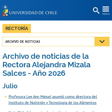
EXTENSIÓN
MENÚ
BIBLIOTECAS
LA UNIVERSIDAD
RECTORÍA
Postulantes
ARCHIVO DE NOTICIAS
Estudiantes
Archivo de noticias de la
Académicas/os
Rectora Alejandra Mizala
Funcionarias/os
Salces - Año 2026
Egresadas/os
Julio
Profesora Lee Ann Meisel asumió como directora del
Instituto de Nutrición y Tecnología de los Alimentos