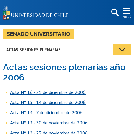
EXTENSIÓN
MENÚ
BIBLIOTECAS
LA UNIVERSIDAD
SENADO UNIVERSITARIO
Postulantes
ACTAS SESIONES PLENARIAS
Estudiantes
Actas sesiones plenarias año
Académicas/os
2006
Funcionarias/os
Acta Nº 16 - 21 de diciembre de 2006
Egresadas/os
Acta Nº 15 - 14 de diciembre de 2006
Acta Nº 14 - 7 de diciembre de 2006
Acta Nº 13 - 30 de noviembre de 2006
Acta Nº 12 - 23 de noviembre de 2006