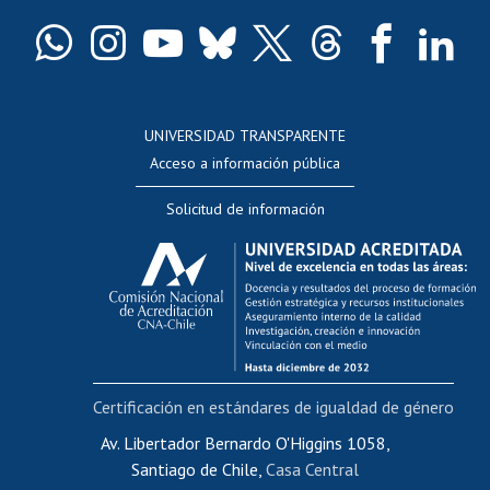
Certificado de títulos y grados
Docentes
Postulación a concursos internos de investigación
Consulta a bases de datos
UNIVERSIDAD TRANSPARENTE
Perfeccionamiento
Acceso a información pública
Editar Portafolio Académico
Solicitud de información
Evaluación docente
Calificación académica
Postulación al AUCAI
Funcionarias/os
Cursos internos de capacitación
Bienestar del personal
Certificación en estándares de igualdad de género
Portal de movilidad interna
Certificado de renta
Av. Libertador Bernardo O'Higgins 1058,
Santiago de Chile,
Casa Central
Certificado de renta honorarios