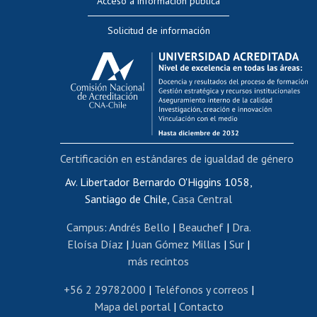
Acceso a información pública
Editar Portafolio Académico
Solicitud de información
Evaluación docente
Calificación académica
Postulación al AUCAI
Funcionarias/os
Cursos internos de capacitación
Bienestar del personal
Certificación en estándares de igualdad de género
Portal de movilidad interna
Certificado de renta
Av. Libertador Bernardo O'Higgins 1058,
Santiago de Chile,
Casa Central
Certificado de renta honorarios
Gestión de correo uchile
Campus
:
Andrés Bello
|
Beauchef
|
Dra.
Editar páginas blancas
Eloísa Díaz
|
Juan Gómez Millas
|
Sur
|
más recintos
Extranjeras/os
Revalidación y reconocimiento de títulos
+56 2 29782000
|
Teléfonos y correos
|
Mapa del portal
|
Contacto
Postulación al Programa de Movilidad Estudiantil