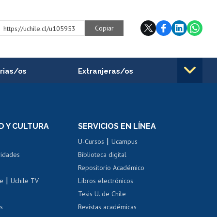
Copiar
https://uchile.cl/u105953
rias/os
Extranjeras/os
rnos de
Revalidación y reconocimiento
n
de títulos
el personal
Postulación al Programa de
Movilidad Estudiantil
D Y CULTURA
SERVICIOS EN LÍNEA
ovilidad interna
Inscripción de asignaturas
|
 de renta
U-Cursos
Ucampus
Cursos de español
 de renta
vidades
Biblioteca digital
Repositorio Académico
correo uchile
|
le
Uchile TV
Libros electrónicos
nas blancas
Tesis U. de Chile
os
Revistas académicas
, sexual y violencia
Denuncias administrativas