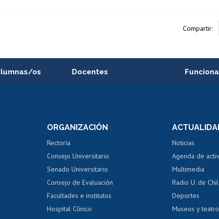
Compartir:
alumnas/os
Docentes
Funciona
Postulación a concursos
Cursos inte
internos de investigación
capacitació
e asignaturas
Consulta a bases de datos
Bienestar d
 de notas
ORGANIZACIÓN
ACTUALIDA
Perfeccionamiento
Portal de m
 regular
Editar Portafolio Académico
Certificado
Rectoría
Noticias
tal
Evaluación docente
Certificado
Consejo Universitario
Agenda de acti
dito alumnos
honorarios
Calificación académica
Senado Universitario
Multimedia
dito exalumnos
Gestión de 
Consejo de Evaluación
Radio U. de Chi
Postulación al AUCAI
y grados
Editar pági
Facultades e institutos
Deportes
Hospital Clínico
Museos y teatr
da tecnológica
Tarjeta TUI
Wifi
Acoso laboral