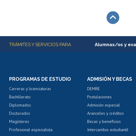
Subir
Más información
TRÁMITES Y SERVICIOS PARA
Alumnas/os y ex
Matrícula en línea
Inscripción y cambio d
Consulta y certificado
PROGRAMAS DE ESTUDIO
ADMISIÓN Y BECAS
Certificado de alumno
Carreras y licenciaturas
DEMRE
Servicio médico y den
Bachillerato
Postulaciones
Pago de arancel y cré
Diplomados
Admisión especial
Pago de arancel y cré
Doctorados
Aranceles y créditos
Certificado de títulos 
Magísteres
Becas y beneficios
Profesional especialista
Intercambio estudiantil
Mi Uchile
Ayu