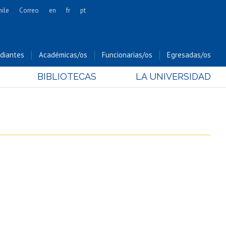
hile
Correo
en
fr
pt
Artes
Cs. Agronómicas
diantes
Académicas/os
Funcionarias/os
Egresadas/os
Cs. Forestales y Conservación
BIBLIOTECAS
LA UNIVERSIDAD
Cs. Sociales
Comunicación e Imagen
Economía y Negocios
Gobierno
Odontología
Estudios Internacionales
Bachillerato
Hospital Clínico