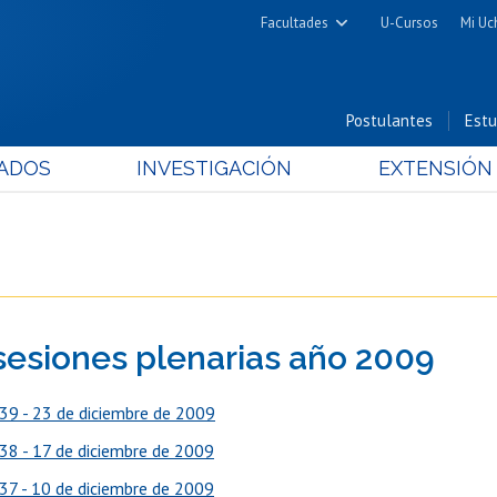
Facultades
U-Cursos
Mi Uc
Arquitectura y Urbanismo
Ciencias
Postulantes
Estu
Cs. Físicas y Matemáticas
ADOS
INVESTIGACIÓN
EXTENSIÓN
Cs. Químicas y Farmacéuticas
Cs. Veterinarias y Pecuarias
Derecho
Filosofía y Humanidades
Medicina
sesiones plenarias año 2009
Estudios Avanzados en Educación
Nutrición y Tecnología de
39 - 23 de diciembre de 2009
Alimentos
38 - 17 de diciembre de 2009
37 - 10 de diciembre de 2009