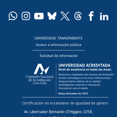
Pago de arancel y crédito exalumnos
Certificado de títulos y grados
Docentes
Postulación a concursos internos de investigación
Consulta a bases de datos
UNIVERSIDAD TRANSPARENTE
Perfeccionamiento
Acceso a información pública
Editar Portafolio Académico
Solicitud de información
Evaluación docente
Calificación académica
Postulación al AUCAI
Funcionarias/os
Cursos internos de capacitación
Bienestar del personal
Certificación en estándares de igualdad de género
Portal de movilidad interna
Certificado de renta
Av. Libertador Bernardo O'Higgins 1058,