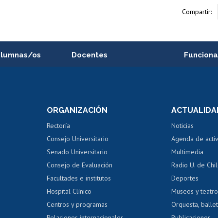
Compartir:
alumnas/os
Docentes
Funciona
Postulación a concursos
Cursos inte
internos de investigación
capacitació
e asignaturas
Consulta a bases de datos
Bienestar d
 de notas
ORGANIZACIÓN
ACTUALIDA
Perfeccionamiento
Portal de m
 regular
Editar Portafolio Académico
Certificado
Rectoría
Noticias
tal
Evaluación docente
Certificado
Consejo Universitario
Agenda de acti
dito alumnos
honorarios
Calificación académica
Senado Universitario
Multimedia
dito exalumnos
Gestión de 
Consejo de Evaluación
Radio U. de Chi
Postulación al AUCAI
y grados
Editar pági
Facultades e institutos
Deportes
Hospital Clínico
Museos y teatr
da tecnológica
Tarjeta TUI
Wifi
Acoso laboral
s
Centros y programas
Orquesta, ballet
Relaciones internacionales
Publicaciones