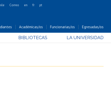
hile
Correo
en
fr
pt
Artes
Cs. Agronómicas
diantes
Académicas/os
Funcionarias/os
Egresadas/os
Cs. Forestales y Conservación
BIBLIOTECAS
LA UNIVERSIDAD
Cs. Sociales
Comunicación e Imagen
Economía y Negocios
Gobierno
Odontología
Estudios Internacionales
Bachillerato
Hospital Clínico