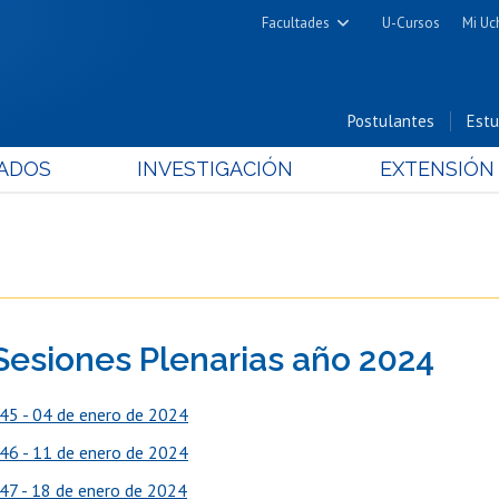
Facultades
U-Cursos
Mi Uc
Arquitectura y Urbanismo
Ciencias
Postulantes
Estu
Cs. Físicas y Matemáticas
ADOS
INVESTIGACIÓN
EXTENSIÓN
Cs. Químicas y Farmacéuticas
Cs. Veterinarias y Pecuarias
Derecho
Filosofía y Humanidades
Medicina
Sesiones Plenarias año 2024
Estudios Avanzados en Educación
Nutrición y Tecnología de
45 - 04 de enero de 2024
Alimentos
46 - 11 de enero de 2024
47 - 18 de enero de 2024