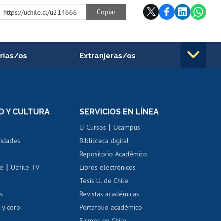
Copiar
https://uchile.cl/u214666
rias/os
Extranjeras/os
rnos de
Revalidación y reconocimiento
n
de títulos
el personal
Postulación al Programa de
Movilidad Estudiantil
D Y CULTURA
SERVICIOS EN LÍNEA
ovilidad interna
Inscripción de asignaturas
|
 de renta
U-Cursos
Ucampus
Cursos de español
 de renta
vidades
Biblioteca digital
Repositorio Académico
correo uchile
|
le
Uchile TV
Libros electrónicos
nas blancas
Tesis U. de Chile
os
Revistas académicas
, sexual y violencia
Denuncias administrativas
 y coro
Portafolio académico
Sismos en Chile