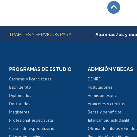
Subir
Más información
TRÁMITES Y SERVICIOS PARA
Alumnas/os y ex
Matrícula en línea
Inscripción y cambio d
Consulta y certificado
PROGRAMAS DE ESTUDIO
ADMISIÓN Y BECAS
Certificado de alumno
Carreras y licenciaturas
DEMRE
Servicio médico y den
Bachillerato
Postulaciones
Pago de arancel y cré
Diplomados
Admisión especial
Pago de arancel y cré
Doctorados
Aranceles y créditos
Certificado de títulos 
Magísteres
Becas y beneficios
Profesional especialista
Intercambio estudiantil
Mi Uchile
Ayu
Cursos de especialización
Oficina de Títulos y Grado
Educación continua
Revalidación de títulos