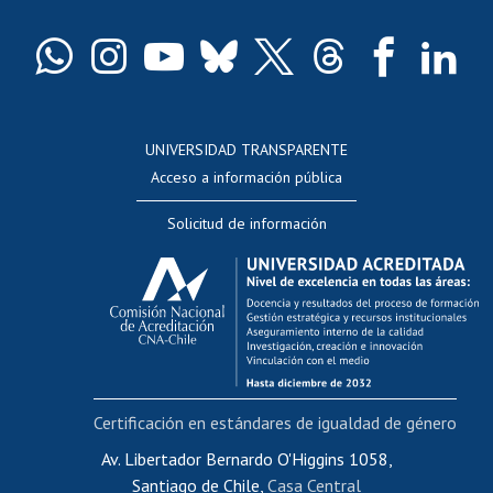
Certificado de títulos y grados
Docentes
Postulación a concursos internos de investigación
Consulta a bases de datos
UNIVERSIDAD TRANSPARENTE
Perfeccionamiento
Acceso a información pública
Editar Portafolio Académico
Solicitud de información
Evaluación docente
Calificación académica
Postulación al AUCAI
Funcionarias/os
Cursos internos de capacitación
Bienestar del personal
Certificación en estándares de igualdad de género
Portal de movilidad interna
Certificado de renta
Av. Libertador Bernardo O'Higgins 1058,
Santiago de Chile,
Casa Central
Certificado de renta honorarios