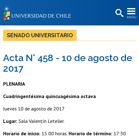
EXTENSIÓN
MENÚ
BIBLIOTECAS
LA UNIVERSIDAD
SENADO UNIVERSITARIO
Postulantes
Acta N° 458 - 10 de agosto de
Estudiantes
2017
Académicas/os
Funcionarias/os
PLENARIA
Egresadas/os
Cuadringentésima quincuagésima octava
Jueves 10 de agosto de 2017
Lugar:
Sala Valentín Letelier.
Horario de inicio:
15:00 horas.
Horario de término:
17:30