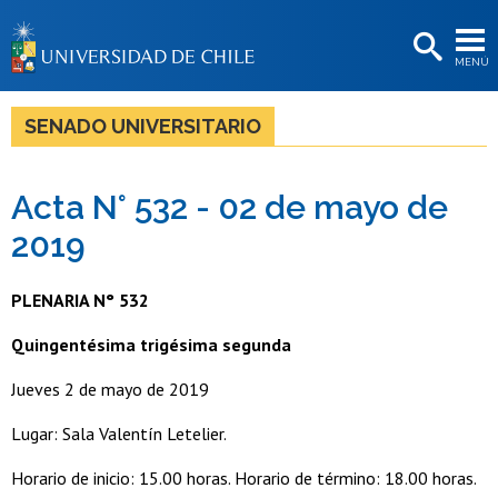
EXTENSIÓN
MENÚ
BIBLIOTECAS
LA UNIVERSIDAD
SENADO UNIVERSITARIO
Postulantes
Acta N° 532 - 02 de mayo de
Estudiantes
2019
Académicas/os
Funcionarias/os
PLENARIA N° 532
Egresadas/os
Quingentésima trigésima segunda
Jueves 2 de mayo de 2019
Lugar: Sala Valentín Letelier.
Horario de inicio: 15.00 horas. Horario de término: 18.00 horas.