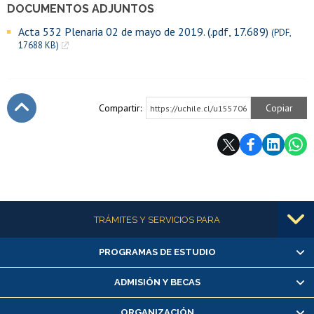
DOCUMENTOS ADJUNTOS
Acta 532 Plenaria 02 de mayo de 2019. (.pdf, 17.689)
(PDF,
17688 KB)
Compartir:
Copiar
https://uchile.cl/u155706
Subir
Más información
TRÁMITES Y SERVICIOS PARA
PROGRAMAS DE ESTUDIO
Alumnas/os y exalumnas/os
Matrícula en línea
ADMISIÓN Y BECAS
Inscripción y cambio de asignaturas
ORGANIZACIÓN