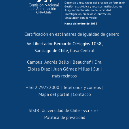
Funcionarias/os
Cursos internos de capacitación
Bienestar del personal
Certificación en estándares de igualdad de género
Portal de movilidad interna
Certificado de renta
Av. Libertador Bernardo O'Higgins 1058,
Santiago de Chile,
Casa Central
Certificado de renta honorarios
Gestión de correo uchile
Campus
:
Andrés Bello
|
Beauchef
|
Dra.
Editar páginas blancas
Eloísa Díaz
|
Juan Gómez Millas
|
Sur
|
más recintos
Extranjeras/os
Revalidación y reconocimiento de títulos
+56 2 29782000
|
Teléfonos y correos
|
Mapa del portal
|
Contacto
Postulación al Programa de Movilidad Estudiantil
Inscripción de asignaturas
SISIB
Universidad de Chile
Cursos de español
-
, 1994-2026 -
Política de privacidad
Mi Uchile
Ayuda tecnológica
Tarjeta TUI
Wifi