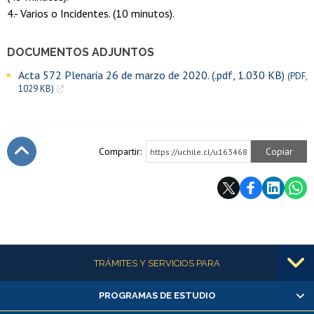
4.- Varios o Incidentes. (10 minutos).
DOCUMENTOS ADJUNTOS
Acta 572 Plenaria 26 de marzo de 2020. (.pdf, 1.030 KB)
(PDF,
1029 KB)
Compartir:
Copiar
https://uchile.cl/u163468
Subir
Más información
TRÁMITES Y SERVICIOS PARA
PROGRAMAS DE ESTUDIO
Alumnas/os y exalumnas/os