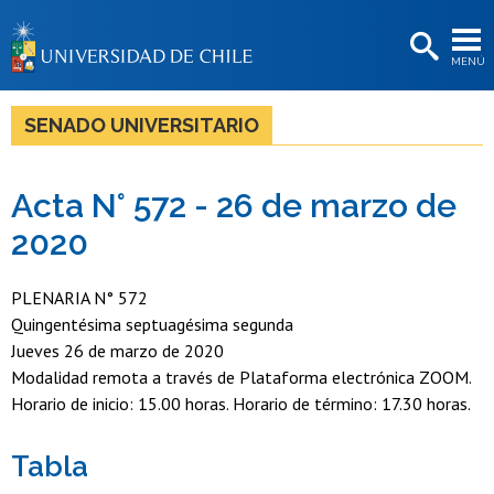
EXTENSIÓN
MENÚ
BIBLIOTECAS
LA UNIVERSIDAD
SENADO UNIVERSITARIO
Postulantes
Acta N° 572 - 26 de marzo de
Estudiantes
2020
Académicas/os
Funcionarias/os
PLENARIA N° 572
Quingentésima septuagésima segunda
Egresadas/os
Jueves 26 de marzo de 2020
Modalidad remota a través de Plataforma electrónica ZOOM.
Horario de inicio: 15.00 horas. Horario de término: 17.30 horas.
Tabla