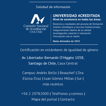
Editar Portafolio Académico
Solicitud de información
Evaluación docente
Calificación académica
Postulación al AUCAI
Funcionarias/os
Cursos internos de capacitación
Bienestar del personal
Certificación en estándares de igualdad de género
Portal de movilidad interna
Certificado de renta
Av. Libertador Bernardo O'Higgins 1058,
Santiago de Chile,
Casa Central
Certificado de renta honorarios
Gestión de correo uchile
Campus
:
Andrés Bello
|
Beauchef
|
Dra.
Editar páginas blancas
Eloísa Díaz
|
Juan Gómez Millas
|
Sur
|
más recintos
Extranjeras/os
Revalidación y reconocimiento de títulos
+56 2 29782000
|
Teléfonos y correos
|
Mapa del portal
|
Contacto
Postulación al Programa de Movilidad Estudiantil