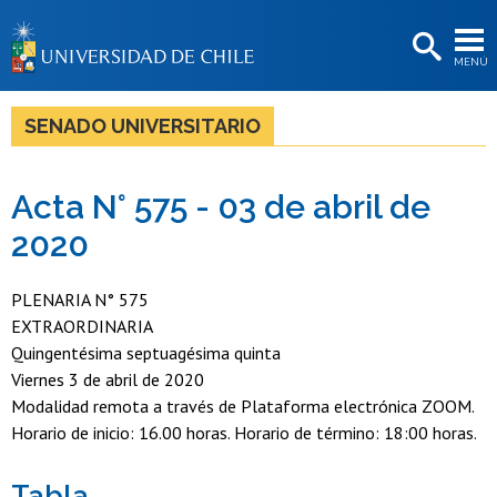
EXTENSIÓN
MENÚ
BIBLIOTECAS
LA UNIVERSIDAD
SENADO UNIVERSITARIO
Postulantes
Acta N° 575 - 03 de abril de
Estudiantes
2020
Académicas/os
Funcionarias/os
PLENARIA N° 575
EXTRAORDINARIA
Egresadas/os
Quingentésima septuagésima quinta
Viernes 3 de abril de 2020
Modalidad remota a través de Plataforma electrónica ZOOM.
Horario de inicio: 16.00 horas. Horario de término: 18:00 horas.
Tabla