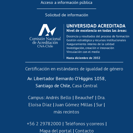
Acceso a información pública
Editar Portafolio Académico
Solicitud de información
Evaluación docente
Calificación académica
Postulación al AUCAI
Funcionarias/os
Cursos internos de capacitación
Bienestar del personal
Certificación en estándares de igualdad de género
Portal de movilidad interna
Certificado de renta
Av. Libertador Bernardo O'Higgins 1058,
Santiago de Chile,
Casa Central
Certificado de renta honorarios
Gestión de correo uchile
Campus
:
Andrés Bello
|
Beauchef
|
Dra.
Editar páginas blancas
Eloísa Díaz
|
Juan Gómez Millas
|
Sur
|
más recintos
Extranjeras/os
Revalidación y reconocimiento de títulos
+56 2 29782000
|
Teléfonos y correos
|
Mapa del portal
|
Contacto
Postulación al Programa de Movilidad Estudiantil