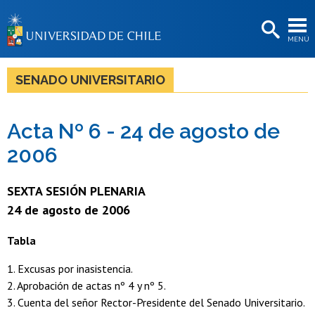
EXTENSIÓN
MENÚ
BIBLIOTECAS
LA UNIVERSIDAD
SENADO UNIVERSITARIO
Postulantes
Acta Nº 6 - 24 de agosto de
Estudiantes
2006
Académicas/os
Funcionarias/os
SEXTA SESIÓN PLENARIA
24 de agosto de 2006
Egresadas/os
Tabla
1. Excusas por inasistencia.
2. Aprobación de actas nº 4 y nº 5.
3. Cuenta del señor Rector-Presidente del Senado Universitario.