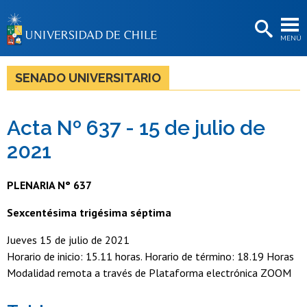
EXTENSIÓN
MENÚ
BIBLIOTECAS
LA UNIVERSIDAD
SENADO UNIVERSITARIO
Postulantes
Acta Nº 637 - 15 de julio de
Estudiantes
2021
Académicas/os
Funcionarias/os
PLENARIA N° 637
Egresadas/os
Sexcentésima trigésima séptima
Jueves 15 de julio de 2021
Horario de inicio: 15.11 horas. Horario de término: 18.19 Horas
Modalidad remota a través de Plataforma electrónica ZOOM