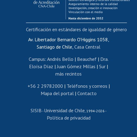
Funcionarias/os
Cursos internos de capacitación
Bienestar del personal
Certificación en estándares de igualdad de género
Portal de movilidad interna
Certificado de renta
Av. Libertador Bernardo O'Higgins 1058,
Santiago de Chile,
Casa Central
Certificado de renta honorarios
Gestión de correo uchile
Campus
:
Andrés Bello
|
Beauchef
|
Dra.
Editar páginas blancas
Eloísa Díaz
|
Juan Gómez Millas
|
Sur
|
más recintos
Extranjeras/os
Revalidación y reconocimiento de títulos
+56 2 29782000
|
Teléfonos y correos
|
Mapa del portal
|
Contacto
Postulación al Programa de Movilidad Estudiantil
Inscripción de asignaturas
SISIB
Universidad de Chile
Cursos de español
-
, 1994-2026 -
Política de privacidad
Mi Uchile
Ayuda tecnológica
Tarjeta TUI
Wifi