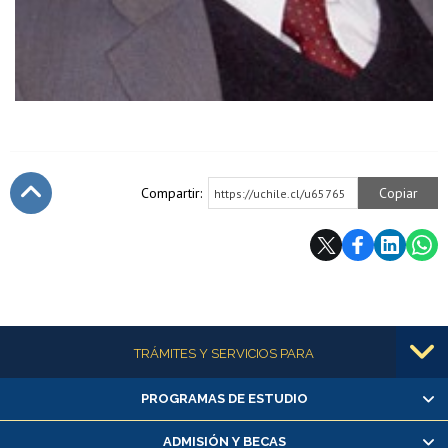
Compartir:
Copiar
https://uchile.cl/u65765
Subir
Más información
TRÁMITES Y SERVICIOS PARA
PROGRAMAS DE ESTUDIO
Alumnas/os y exalumnas/os
Matrícula en línea
ADMISIÓN Y BECAS