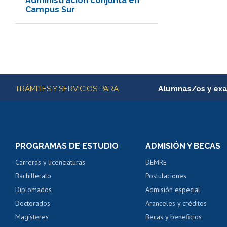
Administración conjunta en
Campus Sur
Más información
TRÁMITES Y SERVICIOS PARA
Alumnas/os y ex
Matrícula en línea
Inscripción y cambio d
Consulta y certificado
PROGRAMAS DE ESTUDIO
ADMISIÓN Y BECAS
Certificado de alumno
Carreras y licenciaturas
DEMRE
Servicio médico y den
Bachillerato
Postulaciones
Pago de arancel y cré
Diplomados
Admisión especial
Pago de arancel y cré
Doctorados
Aranceles y créditos
Certificado de títulos 
Magísteres
Becas y beneficios