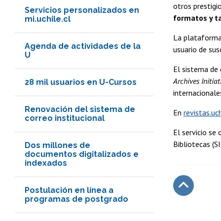
otros prestigi
Servicios personalizados en
formatos y t
mi.uchile.cl
La plataforma 
Agenda de actividades de la
usuario de susc
U
El sistema de 
Archives Initia
28 mil usuarios en U-Cursos
internacionale
Renovación del sistema de
En
revistas.uch
correo institucional
El servicio se
Bibliotecas (S
Dos millones de
documentos digitalizados e
indexados
Postulación en línea a
programas de postgrado
Subir