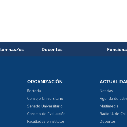
alumnas/os
Docentes
Funciona
Postulación a concursos
Cursos inte
internos de investigación
capacitació
e asignaturas
Consulta a bases de datos
Bienestar d
 de notas
ORGANIZACIÓN
ACTUALIDA
Perfeccionamiento
Portal de m
 regular
Editar Portafolio Académico
Certificado
Rectoría
Noticias
tal
Evaluación docente
Certificado
Consejo Universitario
Agenda de acti
dito alumnos
honorarios
Calificación académica
Senado Universitario
Multimedia
dito exalumnos
Gestión de 
Consejo de Evaluación
Radio U. de Chi
Postulación al AUCAI
y grados
Editar pági
Facultades e institutos
Deportes