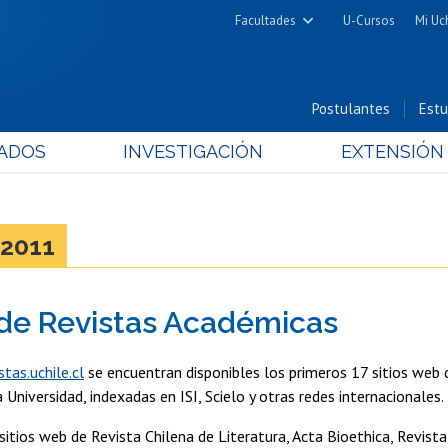
Facultades
U-Cursos
Mi Uc
Arquitectura y Urbanismo
Ciencias
Postulantes
Estu
Cs. Físicas y Matemáticas
ADOS
INVESTIGACIÓN
EXTENSIÓN
Cs. Químicas y Farmacéuticas
Cs. Veterinarias y Pecuarias
Derecho
2011
Filosofía y Humanidades
Medicina
 de Revistas Académicas
Estudios Avanzados en Educación
Nutrición y Tecnología de
stas.uchile.cl
se encuentran disponibles los primeros 17 sitios web 
Alimentos
 Universidad, indexadas en ISI, Scielo y otras redes internacionales.
 sitios web de Revista Chilena de Literatura, Acta Bioethica, Revista