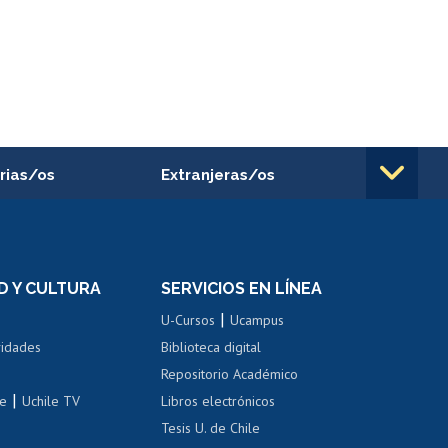
rias/os
Extranjeras/os
rnos de
Revalidación y reconocimiento
n
de títulos
el personal
Postulación al Programa de
Movilidad Estudiantil
D Y CULTURA
SERVICIOS EN LÍNEA
ovilidad interna
Inscripción de asignaturas
|
 de renta
U-Cursos
Ucampus
Cursos de español
 de renta
vidades
Biblioteca digital
Repositorio Académico
correo uchile
|
le
Uchile TV
Libros electrónicos
nas blancas
Tesis U. de Chile