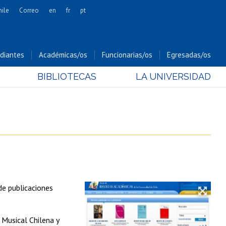
hile
Correo
en
fr
pt
Artes
Cs. Agronómicas
diantes
Académicas/os
Funcionarias/os
Egresadas/os
Cs. Forestales y Conservación
BIBLIOTECAS
LA UNIVERSIDAD
Cs. Sociales
Comunicación e Imagen
Economía y Negocios
Gobierno
Odontología
Estudios Internacionales
Bachillerato
de publicaciones
Hospital Clínico
 Musical Chilena y