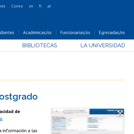
hile
Correo
en
fr
pt
Artes
Cs. Agronómicas
diantes
Académicas/os
Funcionarias/os
Egresadas/os
Cs. Forestales y Conservación
BIBLIOTECAS
LA UNIVERSIDAD
Cs. Sociales
Comunicación e Imagen
Economía y Negocios
Gobierno
Odontología
postgrado
Estudios Internacionales
Bachillerato
pacidad de
Hospital Clínico
do
.
a información a las