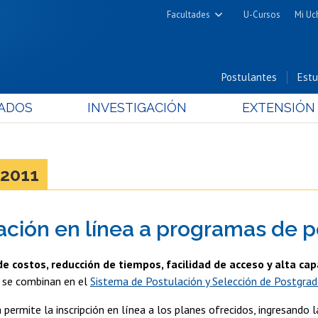
Facultades
U-Cursos
Mi Uc
Arquitectura y Urbanismo
Ciencias
Postulantes
Estu
Cs. Físicas y Matemáticas
ADOS
INVESTIGACIÓN
EXTENSIÓN
Cs. Químicas y Farmacéuticas
Cs. Veterinarias y Pecuarias
Derecho
2011
Filosofía y Humanidades
Medicina
ación en línea a programas de 
Estudios Avanzados en Educación
Nutrición y Tecnología de
e costos, reducción de tiempos, facilidad de acceso y alta ca
Alimentos
n
se combinan en el
Sistema de Postulación y Selección de Postgra
permite la inscripción en línea a los planes ofrecidos, ingresando l