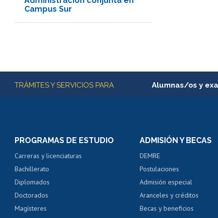
Administración conjunta en
Campus Sur
Más información
TRÁMITES Y SERVICIOS PARA
Alumnas/os y ex
Matrícula en línea
Inscripción y cambio d
Consulta y certificado
PROGRAMAS DE ESTUDIO
ADMISIÓN Y BECAS
Certificado de alumno
Carreras y licenciaturas
DEMRE
Servicio médico y den
Bachillerato
Postulaciones
Pago de arancel y cré
Diplomados
Admisión especial
Pago de arancel y cré
Doctorados
Aranceles y créditos
Certificado de títulos 
Magísteres
Becas y beneficios