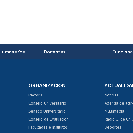
alumnas/os
Docentes
Funciona
Postulación a concursos
Cursos inte
internos de investigación
capacitació
e asignaturas
Consulta a bases de datos
Bienestar d
 de notas
ORGANIZACIÓN
ACTUALIDA
Perfeccionamiento
Portal de m
 regular
Editar Portafolio Académico
Certificado
Rectoría
Noticias
tal
Evaluación docente
Certificado
Consejo Universitario
Agenda de acti
dito alumnos
honorarios
Calificación académica
Senado Universitario
Multimedia
dito exalumnos
Gestión de 
Consejo de Evaluación
Radio U. de Chi
Postulación al AUCAI
y grados
Editar pági
Facultades e institutos
Deportes