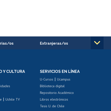
rias/os
Extranjeras/os
rnos de
Revalidación y reconocimiento
n
de títulos
el personal
Postulación al Programa de
Movilidad Estudiantil
D Y CULTURA
SERVICIOS EN LÍNEA
ovilidad interna
Inscripción de asignaturas
|
 de renta
U-Cursos
Ucampus
Cursos de español
 de renta
vidades
Biblioteca digital
Repositorio Académico
correo uchile
|
le
Uchile TV
Libros electrónicos
nas blancas
Tesis U. de Chile