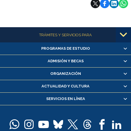
Subir
Más información
TRÁMITES Y SERVICIOS PARA
PROGRAMAS DE ESTUDIO
Alumnas/os y exalumnas/os
Matrícula en línea
ADMISIÓN Y BECAS
Inscripción y cambio de asignaturas
ORGANIZACIÓN
Consulta y certificado de notas
Certificado de alumno regular
ACTUALIDAD Y CULTURA
Servicio médico y dental
SERVICIOS EN LÍNEA
Pago de arancel y crédito alumnos
Pago de arancel y crédito exalumnos
Certificado de títulos y grados
Docentes