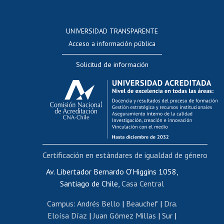
Postulación a concursos internos de investigación
Consulta a bases de datos
UNIVERSIDAD TRANSPARENTE
Perfeccionamiento
Acceso a información pública
Editar Portafolio Académico
Solicitud de información
Evaluación docente
Calificación académica
Postulación al AUCAI
Funcionarias/os
Cursos internos de capacitación
Bienestar del personal
Certificación en estándares de igualdad de género
Portal de movilidad interna
Certificado de renta
Av. Libertador Bernardo O'Higgins 1058,
Santiago de Chile,
Casa Central
Certificado de renta honorarios
Gestión de correo uchile
Campus
:
Andrés Bello
|
Beauchef
|
Dra.
Editar páginas blancas
Eloísa Díaz
|
Juan Gómez Millas
|
Sur
|