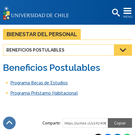
EXTENSIÓN
MENÚ
BIBLIOTECAS
LA UNIVERSIDAD
BIENESTAR DEL PERSONAL
Postulantes
BENEFICIOS POSTULABLES
Estudiantes
Beneficios Postulables
Académicas/os
Funcionarias/os
Programa Becas de Estudios
Programa Préstamo Habitacional
Egresadas/os
Compartir:
Copiar
https://uchile.cl/u192408