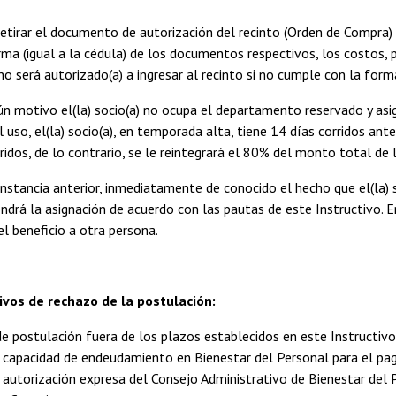
 Retirar el documento de autorización del recinto (Orden de Compra)
rma (igual a la cédula) de los documentos respectivos, los costos, p
) no será autorizado(a) a ingresar al recinto si no cumple con la for
lgún motivo el(la) socio(a) no ocupa el departamento reservado y as
l uso, el(la) socio(a), en temporada alta, tiene 14 días corridos a
rridos, de lo contrario, se le reintegrará el 80% del monto total de 
rcunstancia anterior, inmediatamente de conocido el hecho que el(la)
ndrá la asignación de acuerdo con las pautas de este Instructivo. En
l beneficio a otra persona.
ivos de rechazo de la postulación:
e postulación fuera de los plazos establecidos en este Instructivo
 capacidad de endeudamiento en Bienestar del Personal para el pa
autorización expresa del Consejo Administrativo de Bienestar del 