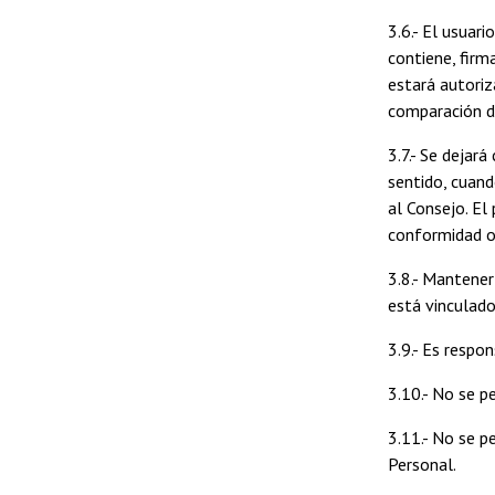
3.6.- El usuari
contiene, firm
estará autoriz
comparación de
3.7.- Se dejar
sentido, cuand
al Consejo. El
conformidad o
3.8.- Mantener
está vinculado 
3.9.- Es respo
3.10.- No se p
3.11.- No se p
Personal.