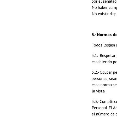
por el señalad
No haber cumpl
No existir dis
3.- Normas de
Todos los(as) 
3.1.- Respetar
establecido po
3.2.- Ocupar p
personas, sean
esta norma se 
la vista.
3.3.- Cumplir 
Personal. El A
el número de 