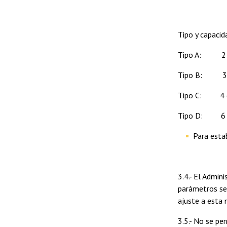
Tipo y capaci
Tipo A: 2 oc
Tipo B: 3 oc
Tipo C: 4 oc
Tipo D: 6 oc
Para esta
3.4.- El Admin
parámetros señ
ajuste a esta 
3.5.- No se per