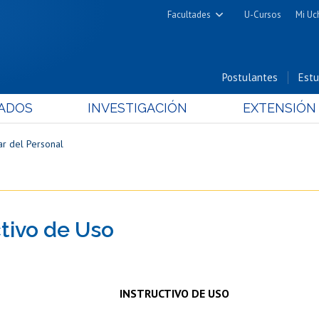
Facultades
U-Cursos
Mi Uc
Arquitectura y Urbanismo
Ciencias
Postulantes
Estu
Cs. Físicas y Matemáticas
ADOS
INVESTIGACIÓN
EXTENSIÓN
Cs. Químicas y Farmacéuticas
Cs. Veterinarias y Pecuarias
ar del Personal
Derecho
Filosofía y Humanidades
Medicina
ctivo de Uso
Estudios Avanzados en Educación
Nutrición y Tecnología de
Alimentos
INSTRUCTIVO DE USO