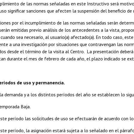
mplimiento de las normas señaladas en este Instructivo será motivo
uso significar sanciones que afecten la suspensión del beneficio de 
ciones por el incumplimiento de las normas señaladas serán determ
serán emitidas previo análisis de los antecedentes a la vista, propo
cuando sea necesario, al usuario(a) afectado(a). En todo caso, es
ente a una investigación por situaciones que contravengan las norm
dos desde el término de la visita al Centro. La presentación deberá
an durante el mes de febrero de cada año, el plazo indicado se e
Períodos de uso y permanencia.
la demanda y a los distintos períodos del año se establecen lo sigu
Temporada Baja.
este período las solicitudes de uso se efectuarán de acuerdo con lo
este período, la asignación estará sujeta a lo señalado en el párraf