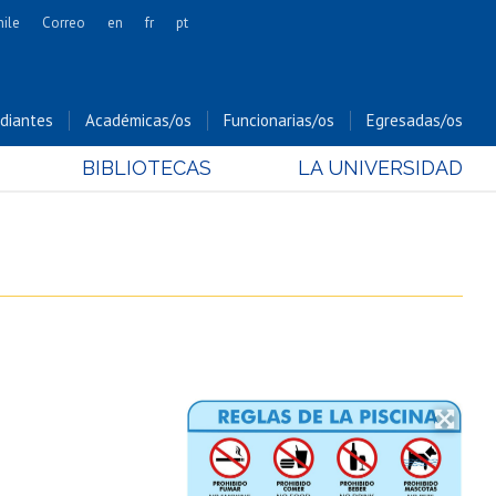
hile
Correo
en
fr
pt
Artes
Cs. Agronómicas
diantes
Académicas/os
Funcionarias/os
Egresadas/os
Cs. Forestales y Conservación
BIBLIOTECAS
LA UNIVERSIDAD
Cs. Sociales
Comunicación e Imagen
Economía y Negocios
Gobierno
Odontología
Estudios Internacionales
Bachillerato
Hospital Clínico