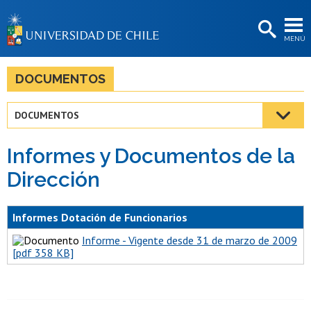
EXTENSIÓN
MENÚ
BIBLIOTECAS
LA UNIVERSIDAD
DOCUMENTOS
Postulantes
DOCUMENTOS
Estudiantes
Informes y Documentos de la
Académicas/os
Dirección
Funcionarias/os
Egresadas/os
Informes Dotación de Funcionarios
Informe - Vigente desde 31 de marzo de 2009
[pdf 358 KB]