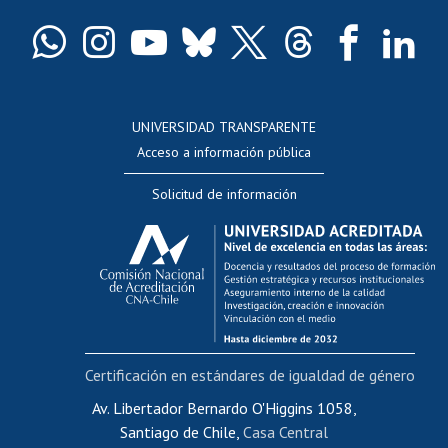
Certificado de títulos y grados
Docentes
Postulación a concursos internos de investigación
Consulta a bases de datos
UNIVERSIDAD TRANSPARENTE
Perfeccionamiento
Acceso a información pública
Editar Portafolio Académico
Solicitud de información
Evaluación docente
Calificación académica
Postulación al AUCAI
Funcionarias/os
Cursos internos de capacitación
Bienestar del personal
Certificación en estándares de igualdad de género
Portal de movilidad interna
Certificado de renta
Av. Libertador Bernardo O'Higgins 1058,
Santiago de Chile,
Casa Central
Certificado de renta honorarios