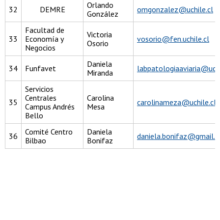
Orlando
32
DEMRE
omgonzalez@uchile.cl
González
Facultad de
Victoria
33
Economía y
vosorio@fen.uchile.cl
Osorio
Negocios
Daniela
34
Funfavet
labpatologiaaviaria@uchi
Miranda
Servicios
Centrales
Carolina
35
carolinameza@uchile.cl
Campus Andrés
Mesa
Bello
Comité Centro
Daniela
36
daniela.bonifaz@gmail.
Bilbao
Bonifaz