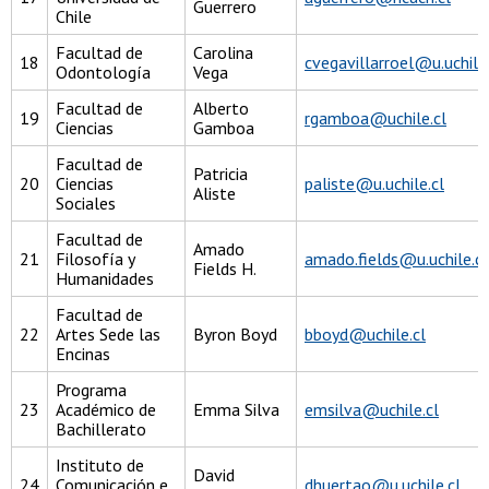
Guerrero
Chile
Facultad de
Carolina
18
cvegavillarroel@u.uchile.
Odontología
Vega
Facultad de
Alberto
19
rgamboa@uchile.cl
Ciencias
Gamboa
Facultad de
Patricia
20
Ciencias
paliste@u.uchile.cl
Aliste
Sociales
Facultad de
Amado
21
Filosofía y
amado.fields@u.uchile.cl
Fields H.
Humanidades
Facultad de
22
Artes Sede las
Byron Boyd
bboyd@uchile.cl
Encinas
Programa
23
Académico de
Emma Silva
emsilva@uchile.cl
Bachillerato
Instituto de
David
24
Comunicación e
dhuertao@u.uchile.cl