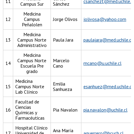
11
csanchezt@med.uchile.c
Campus Sur
Sánchez
Medicina
12
Campus
Jorge Olivos
jolivosa@yahoo.com
Peñalolen
Medicina
13
Campus Norte
Paula Jara
paulajara@med.uchile.cl
Administrativo
Medicina
Campus Norte
Marcelo
14
mcano@u.uchile.cl
Escuela Pre
Cano
grado
Medicina
Emilia
15
Campus Norte
esanhuez@med.uchile.cl
Sanhueza
Lab Clínico
Facultad de
Ciencias
16
Pia Navalon
pia.navalon@uchile.cl
Químicas y
Farmacéuticas
Hospital Clínico
Ana María
17
Universidad de
aguerrero@hcuch.cl