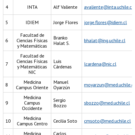
4
INTA
Alf Valiente
avaliente@inta.uchile.cl
5
IDIEM
Jorge Flores
jorge.flores@idiem.cl
Facultad de
Branko
6
Ciencias Físicas
bhalat@ing.uchile.cl
Halat S.
y Matemáticas
Facultad de
Ciencias Físicas
Luis
7
lcardena@nic.cl
y Matemáticas
Cárdenas
NIC
Medicina
Manuel
8
moyarzun@med.uchile.cl
Campus Oriente
Oyarzún
Medicina
Sergio
9
Campus
sbozzo@med.uchile.cl
Bozzo
Occidente
Medicina
10
Cecilia Soto
cmsoto@med.uchile.cl
Campus Centro
Medicina
Carlos