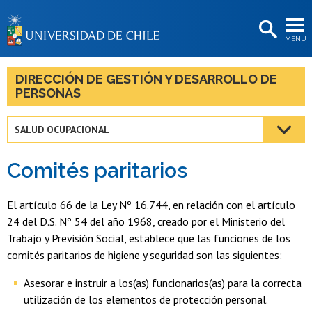
EXTENSIÓN
MENÚ
BIBLIOTECAS
LA UNIVERSIDAD
DIRECCIÓN DE GESTIÓN Y DESARROLLO DE
PERSONAS
Postulantes
Estudiantes
SALUD OCUPACIONAL
Académicas/os
Comités paritarios
Funcionarias/os
El artículo 66 de la Ley Nº 16.744, en relación con el artículo
Egresadas/os
24 del D.S. Nº 54 del año 1968, creado por el Ministerio del
Trabajo y Previsión Social, establece que las funciones de los
comités paritarios de higiene y seguridad son las siguientes:
Asesorar e instruir a los(as) funcionarios(as) para la correcta
utilización de los elementos de protección personal.