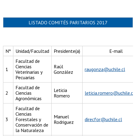
LISTADO COMITÉS PARITARIOS 2017
Nº
Unidad/Facultad
Presidente(a)
E-mail
Facultad de
Ciencias
Raúl
1
raugonza@uchile.cl
Veterinarias y
González
Pecuarias
Facultad de
Leticia
2
Ciencias
leticia.romero@uchile.cl
Romero
Agronómicas
Facultad de
Ciencias
Manuel
3
Forestales y
direcfor@uchile.cl
Rodriguez
Conservación de
la Naturaleza