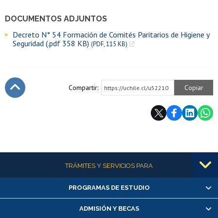
DOCUMENTOS ADJUNTOS
Decreto N° 54 Formación de Comités Paritarios de Higiene y
Seguridad (.pdf 358 KB)
(PDF, 115 KB)
Compartir:
Copiar
https://uchile.cl/u52210
Subir
Más información
TRÁMITES Y SERVICIOS PARA
PROGRAMAS DE ESTUDIO
Alumnas/os y exalumnas/os
Matrícula en línea
ADMISIÓN Y BECAS