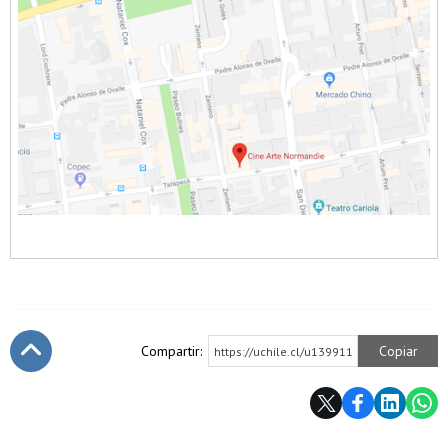
Compartir:
Copiar
https://uchile.cl/u139911
Subir