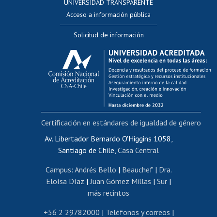
UNIVERSIDAD TRANSPARENTE
Perfeccionamiento
Acceso a información pública
Editar Portafolio Académico
Solicitud de información
Evaluación docente
Calificación académica
Postulación al AUCAI
Funcionarias/os
Cursos internos de capacitación
Bienestar del personal
Certificación en estándares de igualdad de género
Portal de movilidad interna
Certificado de renta
Av. Libertador Bernardo O'Higgins 1058,
Santiago de Chile,
Casa Central
Certificado de renta honorarios
Gestión de correo uchile
Campus
:
Andrés Bello
|
Beauchef
|
Dra.
Editar páginas blancas
Eloísa Díaz
|
Juan Gómez Millas
|
Sur
|
más recintos
Extranjeras/os
Revalidación y reconocimiento de títulos
+56 2 29782000
|
Teléfonos y correos
|