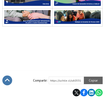
Compartir:
Copiar
https://uchile.cl/u60331
Subir