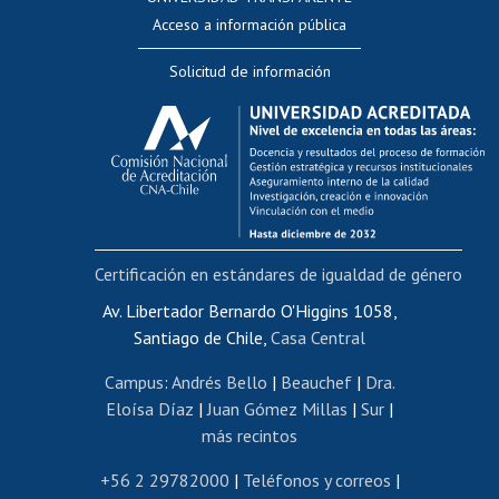
Perfeccionamiento
Acceso a información pública
Editar Portafolio Académico
Solicitud de información
Evaluación docente
Calificación académica
Postulación al AUCAI
Funcionarias/os
Cursos internos de capacitación
Bienestar del personal
Certificación en estándares de igualdad de género
Portal de movilidad interna
Certificado de renta
Av. Libertador Bernardo O'Higgins 1058,
Santiago de Chile,
Casa Central
Certificado de renta honorarios
Gestión de correo uchile
Campus
:
Andrés Bello
|
Beauchef
|
Dra.
Editar páginas blancas
Eloísa Díaz
|
Juan Gómez Millas
|
Sur
|
más recintos
Extranjeras/os
Revalidación y reconocimiento de títulos
+56 2 29782000
|
Teléfonos y correos
|