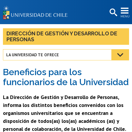
EXTENSIÓN
MENÚ
BIBLIOTECAS
LA UNIVERSIDAD
DIRECCIÓN DE GESTIÓN Y DESARROLLO DE
PERSONAS
Postulantes
Estudiantes
LA UNIVERSIDAD TE OFRECE
Académicas/os
Beneficios para los
Funcionarias/os
funcionarios de la Universidad
Egresadas/os
La Dirección de Gestión y Desarrollo de Personas,
informa los distintos beneficios convenidos con los
organismos universitarios que se encuentran a
disposición de todos(as) los(as) académicos (as) y
personal de colaboración, de la Universidad de Chile.