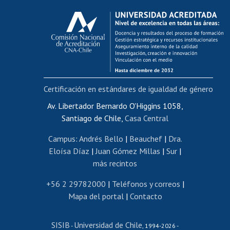
Calificación académica
Postulación al AUCAI
Funcionarias/os
Cursos internos de capacitación
Bienestar del personal
Certificación en estándares de igualdad de género
Portal de movilidad interna
Certificado de renta
Av. Libertador Bernardo O'Higgins 1058,
Santiago de Chile,
Casa Central
Certificado de renta honorarios
Gestión de correo uchile
Campus
:
Andrés Bello
|
Beauchef
|
Dra.
Editar páginas blancas
Eloísa Díaz
|
Juan Gómez Millas
|
Sur
|
más recintos
Extranjeras/os
Revalidación y reconocimiento de títulos
+56 2 29782000
|
Teléfonos y correos
|
Mapa del portal
|
Contacto
Postulación al Programa de Movilidad Estudiantil
Inscripción de asignaturas
SISIB
Universidad de Chile
Cursos de español
-
, 1994-2026 -